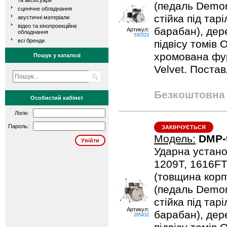
та аксесуари
(педаль Demona
сценічне обладнання
стійка під тарі
акустичні матеріали
відео та кінопроекційне
барабан), дер
Артикул:
обладнання
530323
всі бренди
підвісу томів 
хромована фурн
Пошук у каталозі
Velvet. Постав
Безкоштовна 
Особистий кабінет
Логін:
Пароль:
ЗАКІНЧУЄТЬСЯ
Модель:
DMP-
Ударна устано
1209T, 1616FT
(товщина корпу
(педаль Demona
стійка під тарі
Артикул:
барабан), дер
285432