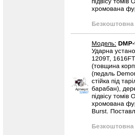
підвісу томів 
хромована фурн
Безкоштовна 
Модель:
DMP-
Ударна устано
1209T, 1616FT
(товщина корпу
(педаль Demona
стійка під тарі
барабан), дер
Артикул:
529607
підвісу томів 
хромована фур
Burst. Поставл
Безкоштовна 