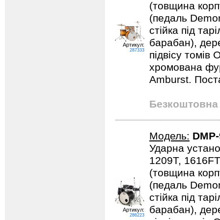
(товщина корпу
(педаль Demona
стійка під тарі
барабан), дер
Артикул:
287333
підвісу томів 
хромована фурн
Amburst. Пост
Безкоштовна 
Модель:
DMP-
Ударна устано
1209T, 1616FT
(товщина корпу
(педаль Demona
стійка під тарі
барабан), дер
Артикул:
286223