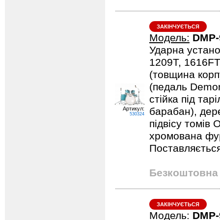
ЗАКІНЧУЄТЬСЯ
Модель:
DMP-
Ударна устано
1209T, 1616FT
(товщина корпу
(педаль Demona
стійка під тарі
Артикул:
барабан), дер
530324
підвісу томів 
хромована фурн
Поставляється
Безкоштовна 
ЗАКІНЧУЄТЬСЯ
Модель:
DMP-