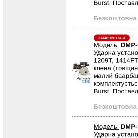
Burst. Постав
Безкоштовна 
ЗАКІНЧУЄТЬСЯ
Модель:
DMP-
Ударна устано
1209T, 1414FT
клена (товщина
малий баарбан
Артикул:
комплектується
531911
Burst. Постав
Безкоштовна 
Модель:
DMP-
Ударна устано