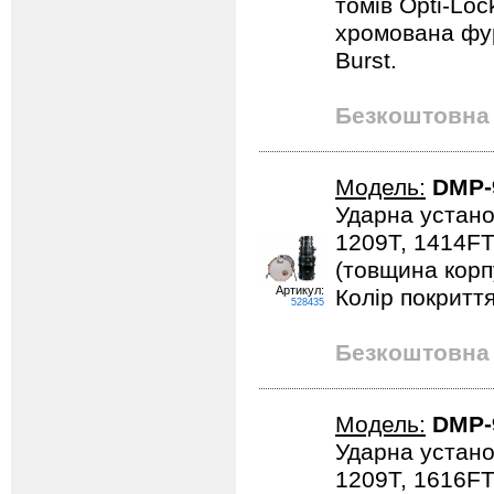
томів Opti-Loc
хромована фур
Burst.
Безкоштовна 
Модель:
DMP-
Ударна устано
1209T, 1414FT
(товщина корпу
Артикул:
Колір покриття
528435
Безкоштовна 
Модель:
DMP-
Ударна устано
1209T, 1616FT