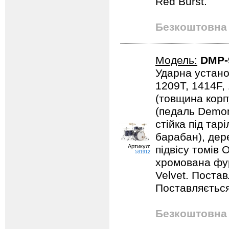
Red Burst.
Безкоштовна 
Модель:
DMP-
Ударна устано
1209T, 1414F,
(товщина корпу
(педаль Demona
стійка під тарі
барабан), дер
Артикул:
підвісу томів 
531912
хромована фурн
Velvet. Поста
Поставляється
Безкоштовна 