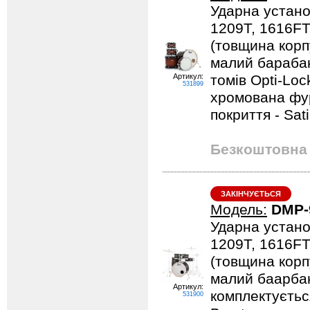
Ударна устано
1209T, 1616FT
(товщина корпу
малий барабан
Артикул:
томів Opti-Loc
531899
хромована фурн
покриття - Sat
Безкоштовна 
ЗАКІНЧУЄТЬСЯ
Модель:
DMP-
Ударна устано
1209T, 1616FT
(товщина корпу
малий баарбан
Артикул:
комплектується
531900