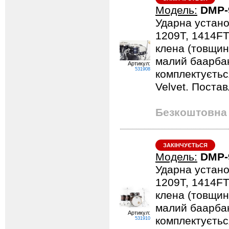
Модель:
DMP-
Ударна устано
1209T, 1414FT
клена (товщина
малий баарбан
Артикул:
531908
комплектується
Velvet. Поста
Безкоштовна 
ЗАКІНЧУЄТЬСЯ
Модель:
DMP-
Ударна устано
1209T, 1414FT
клена (товщина
малий баарбан
Артикул:
комплектується
531910