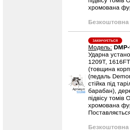
підвісу томів 
хромована фурн
Безкоштовна 
ЗАКІНЧУЄТЬСЯ
Модель:
DMP-
Ударна устано
1209T, 1616FT
(товщина корпу
(педаль Demona
стійка під тарі
Артикул:
барабан), дер
531898
підвісу томів 
хромована фурн
Поставляється
Безкоштовна 