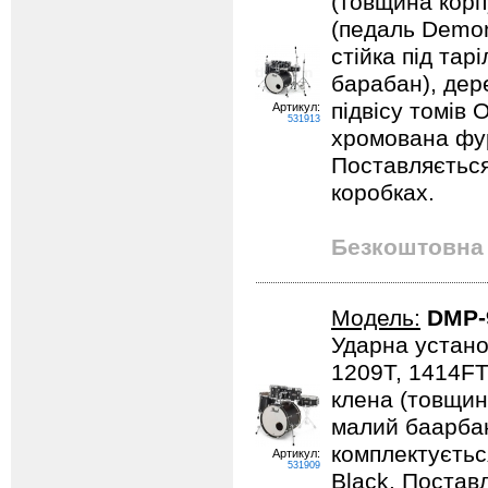
(товщина корпу
(педаль Demona
стійка під тарі
барабан), дер
підвісу томів 
Артикул:
531913
хромована фурн
Поставляється
коробках.
Безкоштовна 
Модель:
DMP-
Ударна устано
1209T, 1414FT
клена (товщина
малий баарбан
комплектується
Артикул:
531909
Black. Постав