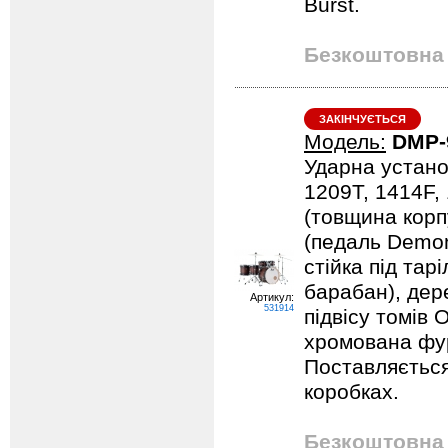
Burst.
Безкоштовна 
ЗАКІНЧУЄТЬСЯ
Модель:
DMP-
Ударна устано
1209T, 1414F,
(товщина корпу
(педаль Demona
стійка під тарі
барабан), дер
Артикул:
531914
підвісу томів 
хромована фурн
Поставляється
коробках.
Безкоштовна 