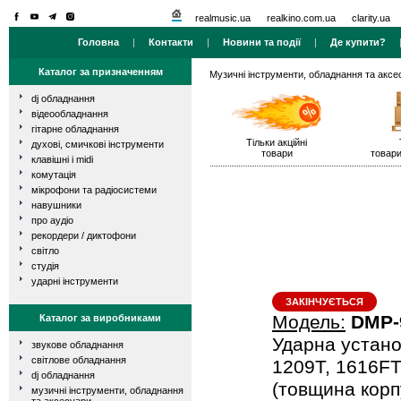
realmusic.ua
realkino.com.ua
clarity.ua
Головна
|
Контакти
|
Новини та події
|
Де купити?
Каталог за призначенням
Музичні інструменти, обладнання та аксе
dj обладнання
відеообладнання
гітарне обладнання
Тільки акційні
духові, смичкові інструменти
товари
товари
клавішні і midi
комутація
мікрофони та радіосистеми
навушники
про аудіо
рекордери / диктофони
світло
студія
ударні інструменти
ЗАКІНЧУЄТЬСЯ
Модель:
DMP-
Каталог за виробниками
Ударна устано
звукове обладнання
світлове обладнання
1209T, 1616FT
dj обладнання
(товщина корпу
музичні інструменти, обладнання