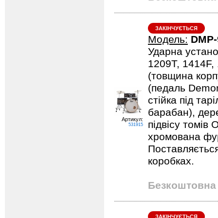
ЗАКІНЧУЄТЬСЯ
Модель:
DMP-
Ударна устано
1209T, 1414F,
(товщина корпу
(педаль Demona
стійка під тарі
барабан), дер
Артикул:
підвісу томів 
531915
хромована фурн
Поставляється
коробках.
Безкоштовна 
ЗАКІНЧУЄТЬСЯ