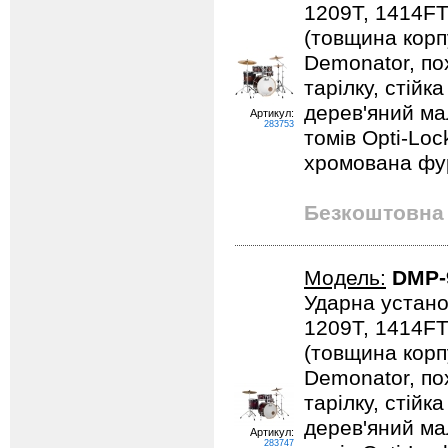
1209T, 1414FT
(товщина корпу
Demonator, пох
тарілку, стійк
дерев'яний мал
Артикул:
283753
томів Opti-Loc
хромована фурн
Безкоштовна 
Модель:
DMP-
Ударна устано
1209T, 1414FT
(товщина корпу
Demonator, пох
тарілку, стійк
дерев'яний мал
Артикул:
283747