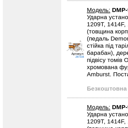
Модель:
DMP-
Ударна устано
1209T, 1414F,
(товщина корпу
(педаль Demona
стійка під тарі
барабан), дер
Артикул:
287334
підвісу томів 
хромована фурн
Amburst. Пост
Безкоштовна 
Модель:
DMP-
Ударна устано
1209T, 1414F,