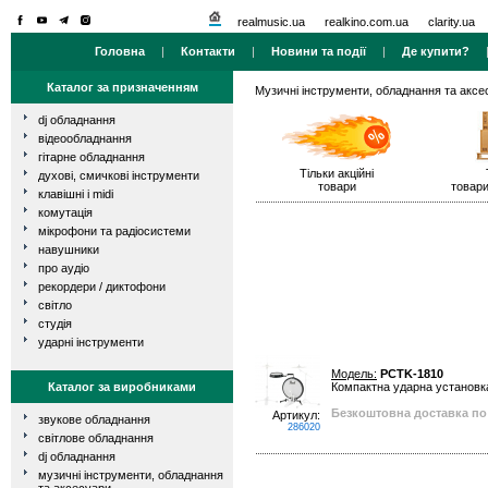
realmusic.ua
realkino.com.ua
clarity.ua
Головна
|
Контакти
|
Новини та події
|
Де купити?
Каталог за призначенням
Музичні інструменти, обладнання та аксе
dj обладнання
відеообладнання
гітарне обладнання
Тільки акційні
духові, смичкові інструменти
товари
товари
клавішні і midi
комутація
мікрофони та радіосистеми
навушники
про аудіо
рекордери / диктофони
світло
студія
ударні інструменти
Модель:
PCTK-1810
Каталог за виробниками
Компактна ударна установка 
Безкоштовна доставка по 
Артикул:
звукове обладнання
286020
світлове обладнання
dj обладнання
музичні інструменти, обладнання