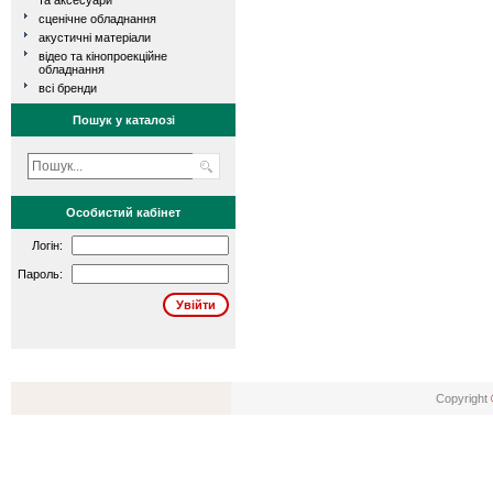
та аксесуари
сценічне обладнання
акустичні матеріали
відео та кінопроекційне
обладнання
всі бренди
Пошук у каталозі
Особистий кабінет
Логін:
Пароль:
Copyright