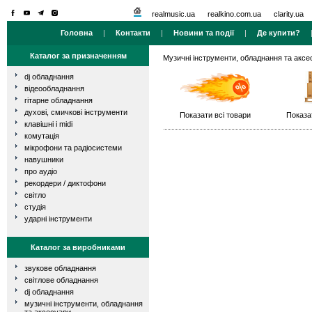
realmusic.ua
realkino.com.ua
clarity.ua
Головна
|
Контакти
|
Новини та події
|
Де купити?
Каталог за призначенням
Музичні інструменти, обладнання та аксе
dj обладнання
відеообладнання
гітарне обладнання
духові, смичкові інструменти
Показати всі товари
Показа
клавішні і midi
комутація
мікрофони та радіосистеми
навушники
про аудіо
рекордери / диктофони
світло
студія
ударні інструменти
Каталог за виробниками
звукове обладнання
світлове обладнання
dj обладнання
музичні інструменти, обладнання