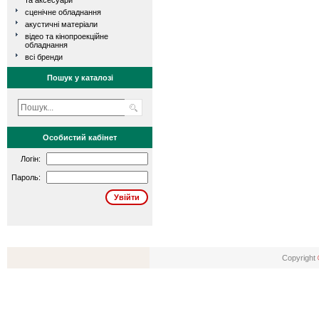
та аксесуари
сценічне обладнання
акустичні матеріали
відео та кінопроекційне
обладнання
всі бренди
Пошук у каталозі
Особистий кабінет
Логін:
Пароль:
Copyright