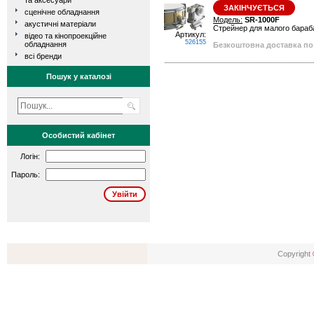
та аксесуари
ЗАКІНЧУЄТЬСЯ
сценічне обладнання
Модель:
SR-1000F
акустичні матеріали
Стрейнер для малого барабан
Артикул:
відео та кінопроекційне
526155
обладнання
Безкоштовна доставка по 
всі бренди
Пошук у каталозі
Особистий кабінет
Логін:
Пароль:
Copyright