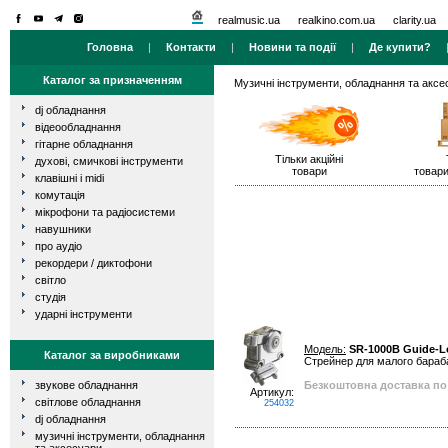
realmusic.ua
realkino.com.ua
clarity.ua
Головна
|
Контакти
|
Новини та події
|
Де купити?
Каталог за призначенням
Музичні інструменти, обладнання та аксе
dj обладнання
відеообладнання
гітарне обладнання
Тільки акційні
духові, смичкові інструменти
товари
товари
клавішні і midi
комутація
мікрофони та радіосистеми
навушники
про аудіо
рекордери / диктофони
світло
студія
ударні інструменти
Модель:
SR-1000B Guide-Lo
Каталог за виробниками
Стрейнер для малого бараб
звукове обладнання
Безкоштовна доставка по 
Артикул:
світлове обладнання
254032
dj обладнання
музичні інструменти, обладнання