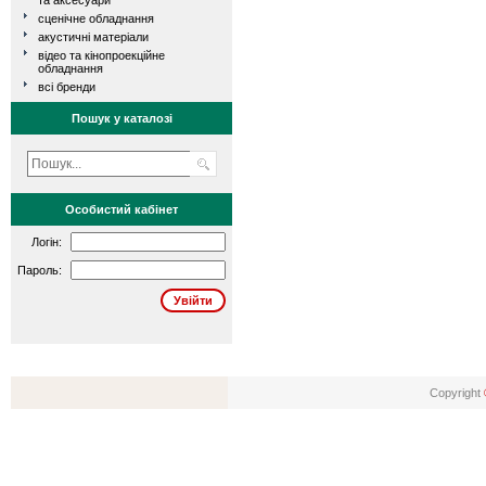
та аксесуари
сценічне обладнання
акустичні матеріали
відео та кінопроекційне
обладнання
всі бренди
Пошук у каталозі
Особистий кабінет
Логін:
Пароль:
Copyright