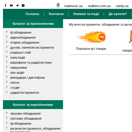
realmusic.ua
realkino.com.ua
clarity.ua
Головна
|
Контакти
|
Новини та події
|
Де купити?
Каталог за призначенням
Музичні інструменти, обладнання та аксе
dj обладнання
відеообладнання
гітарне обладнання
духові, смичкові інструменти
Показати всі товари
товари
клавішні і midi
комутація
мікрофони та радіосистеми
навушники
про аудіо
рекордери / диктофони
світло
студія
ударні інструменти
Каталог за виробниками
звукове обладнання
світлове обладнання
dj обладнання
музичні інструменти, обладнання