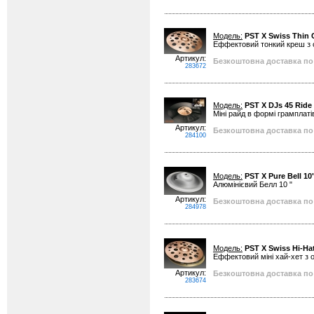
Модель:
PST X Swiss Thin 
Еффектовий тонкий креш з 
Артикул:
Безкоштовна доставка по 
283672
Модель:
PST X DJs 45 Ride
Міні райд в формі грамплатів
Артикул:
Безкоштовна доставка по 
284100
Модель:
PST X Pure Bell 10
Алюмінієвий Белл 10 "
Артикул:
Безкоштовна доставка по 
284978
Модель:
PST X Swiss Hi-Hat
Еффектовий міні хай-хет з 
Артикул:
Безкоштовна доставка по 
283674