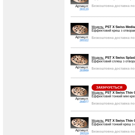
Безкоштовна доставка по 
Артикул:
283120
Модель:
PST X Swiss Medi
Еффектовий креш з отвора
Артикул:
Безкоштовна доставка по 
285322
Модель:
PST X Swiss Splas
Еффектовий сплеш з отвор
Артикул:
Безкоштовна доставка по 
283669
ЗАКІНЧУЄТЬСЯ
Модель:
PST X Swiss Thin 
Еффектовий тонкий міні кр
Артикул:
284977
Безкоштовна доставка по 
Модель:
PST X Swiss Thin 
Еффектовий тонкий креш з 
Артикул:
Безкоштовна доставка по 
283119