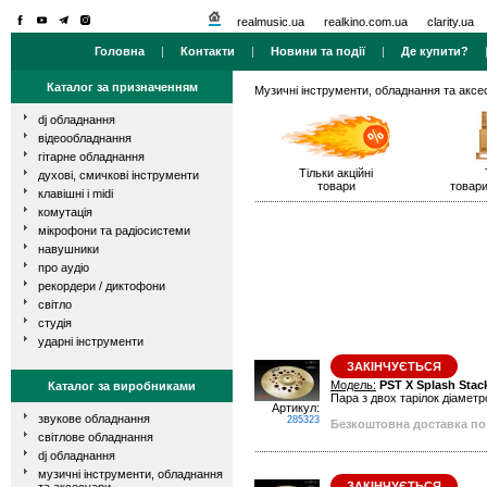
realmusic.ua
realkino.com.ua
clarity.ua
Головна
|
Контакти
|
Новини та події
|
Де купити?
Каталог за призначенням
Музичні інструменти, обладнання та аксе
dj обладнання
відеообладнання
гітарне обладнання
Тільки акційні
духові, смичкові інструменти
товари
товари
клавішні і midi
комутація
мікрофони та радіосистеми
навушники
про аудіо
рекордери / диктофони
світло
студія
ударні інструменти
ЗАКІНЧУЄТЬСЯ
Модель:
PST X Splash Stack
Каталог за виробниками
Пара з двох тарілок діаметро
Артикул:
звукове обладнання
285323
Безкоштовна доставка по 
світлове обладнання
dj обладнання
музичні інструменти, обладнання
ЗАКІНЧУЄТЬСЯ