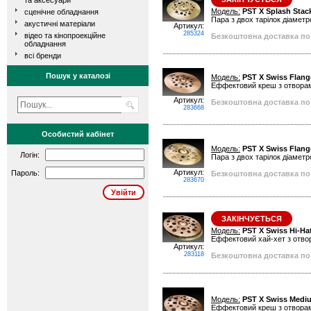
та аксесуари
Модель:
PST X Splash Stack
сценічне обладнання
Пара з двох тарілок діаметро
акустичні матеріали
Артикул:
285324
відео та кінопроекційне
Безкоштовна доставка по 
обладнання
всі бренди
Пошук у каталозі
Модель:
PST X Swiss Flang
Еффектовий креш з отвора
Артикул:
Безкоштовна доставка по 
283668
Особистий кабінет
Модель:
PST X Swiss Flang
Логін:
Пара з двох тарілок діаметр
Артикул:
Пароль:
Безкоштовна доставка по 
283670
ЗАКІНЧУЄТЬСЯ
Модель:
PST X Swiss Hi-Hat
Еффектовий хай-хет з отво
Артикул:
283118
Безкоштовна доставка по 
Модель:
PST X Swiss Medi
Еффектовий креш з отвора