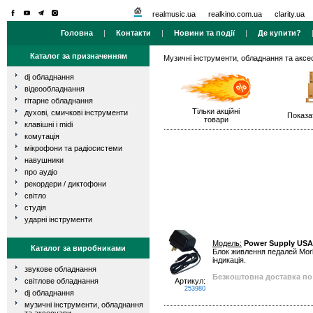
realmusic.ua
realkino.com.ua
clarity.ua
Головна
|
Контакти
|
Новини та події
|
Де купити?
Каталог за призначенням
Музичні інструменти, обладнання та аксе
dj обладнання
відеообладнання
гітарне обладнання
Тільки акційні
духові, смичкові інструменти
Показа
товари
клавішні і midi
комутація
мікрофони та радіосистеми
навушники
про аудіо
рекордери / диктофони
світло
студія
ударні інструменти
Модель:
Power Supply USA
Каталог за виробниками
Блок живлення педалей Morle
індикація.
звукове обладнання
Безкоштовна доставка по 
світлове обладнання
Артикул:
253980
dj обладнання
музичні інструменти, обладнання