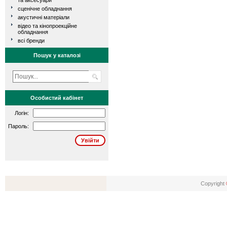
та аксесуари
сценічне обладнання
акустичні матеріали
відео та кінопроекційне
обладнання
всі бренди
Пошук у каталозі
Особистий кабінет
Логін:
Пароль:
Copyright