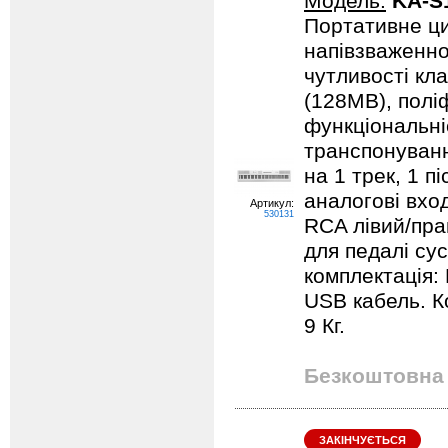
Модель:
KA-S
Портативне ци
напівзваженно
чутливості кла
(128MB), поліф
функціональні
транспонуванн
на 1 трек, 1 п
аналогові вход
Артикул:
530131
RCA лівий/прав
для педалі су
комплектація:
USB кабель. Ко
9 Кг.
Безкоштовна 
ЗАКІНЧУЄТЬСЯ