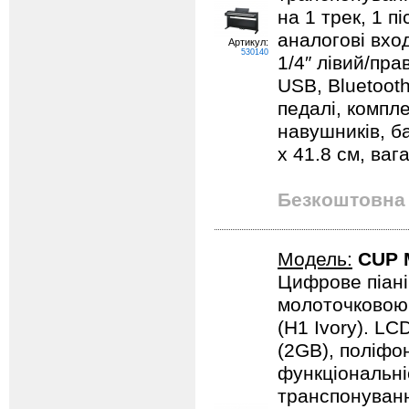
на 1 трек, 1 п
аналогові вход
Артикул:
530140
1/4″ лівий/пра
USB, Bluetooth
педалі, компл
навушників, ба
х 41.8 см, вага
Безкоштовна 
Модель:
CUP 
Цифрове піані
молоточковою 
(H1 Ivory). LC
(2GB), поліфон
функціональні
транспонуванн