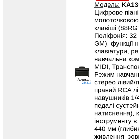
Модель:
KA13
Цифрове піані
молоточковою 
клавіші (88RGT
Поліфонія: 32
GM), функції 
клавіатури, р
навчальна ком
MIDI, Транспо
Режим навчанн
Артикул:
стерео лівий/п
284314
правий RCA лі
навушників 1/
педалі сустейн
натиснення), к
інструменту в 
440 мм (глибин
живлення: зов