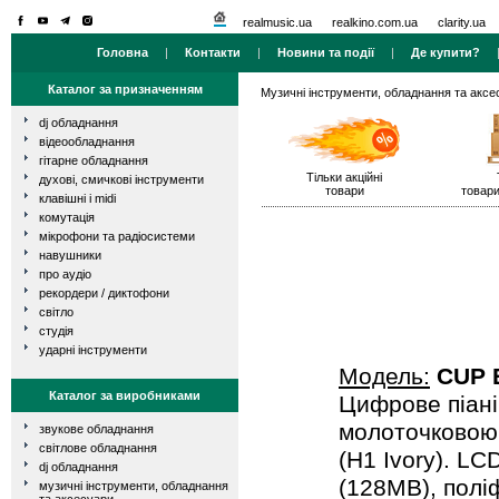
realmusic.ua
realkino.com.ua
clarity.ua
Головна
|
Контакти
|
Новини та події
|
Де купити?
Каталог за призначенням
Музичні інструменти, обладнання та аксе
dj обладнання
відеообладнання
гітарне обладнання
Тільки акційні
духові, смичкові інструменти
товари
товари
клавішні і midi
комутація
мікрофони та радіосистеми
навушники
про аудіо
рекордери / диктофони
світло
студія
ударні інструменти
Модель:
CUP 
Каталог за виробниками
Цифрове піані
молоточковою 
звукове обладнання
світлове обладнання
(H1 Ivory). LC
dj обладнання
(128MB), поліф
музичні інструменти, обладнання