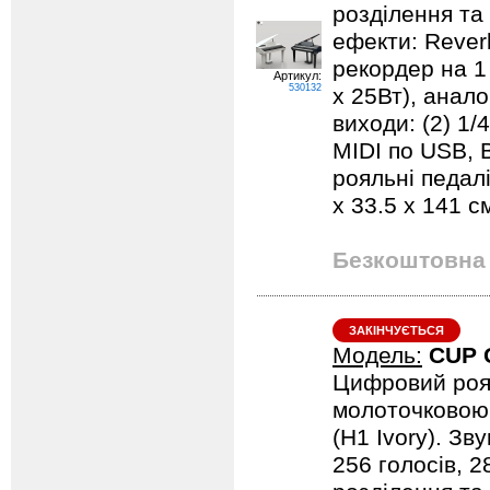
розділення та
ефекти: Reverb
рекордер на 1 
Артикул:
530132
x 25Вт), анало
виходи: (2) 1/4
MIDI по USB, B
рояльні педалі
х 33.5 х 141 см
Безкоштовна 
ЗАКІНЧУЄТЬСЯ
Модель:
CUP 
Цифровий роя
молоточковою 
(H1 Ivory). Зв
256 голосів, 2