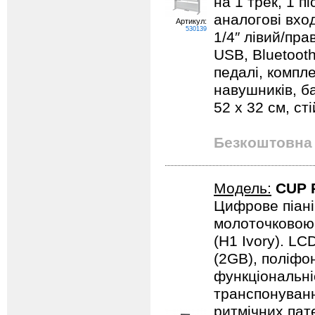
на 1 трек, 1 п
аналогові вход
Артикул:
530139
1/4″ лівий/пра
USB, Bluetooth
педалі, компл
навушників, ба
52 x 32 см, ст
Безкоштовна 
Модель:
CUP 
Цифрове піані
молоточковою 
(H1 Ivory). LC
(2GB), поліфон
функціональні
транспонуванн
ритмічних пате