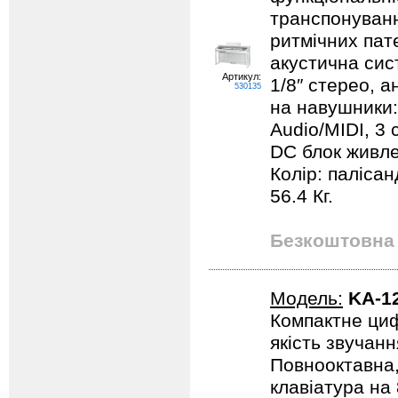
транспонуванн
ритмічних пате
акустична сист
Артикул:
1/8″ стерео, а
530135
на навушники: 
Audio/MIDI, 3 
DC блок живле
Колір: палісан
56.4 Кг.
Безкоштовна 
Модель:
KA-1
Компактне циф
якість звучанн
Повнооктавна,
клавіатура на