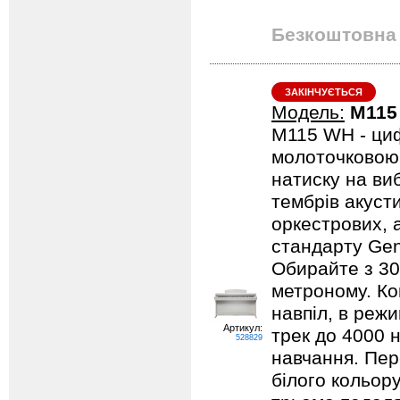
Безкоштовна 
ЗАКІНЧУЄТЬСЯ
Модель:
M115
M115 WH - циф
молоточковою 
натиску на ви
тембрів акуст
оркестрових, 
стандарту Gene
Обирайте з 30
метроному. Ко
навпіл, в реж
Артикул:
трек до 4000 
528829
навчання. Пер
білого кольору