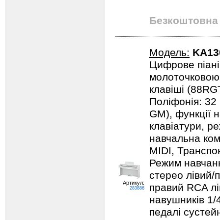
Безкоштовна 
Модель:
KA13
Цифрове піані
молоточковою 
клавіші (88RGT
Поліфонія: 32
GM), функції 
клавіатури, р
навчальна ком
MIDI, Транспо
Режим навчанн
стерео лівий/п
Артикул:
правий RCA лі
283886
навушників 1/
педалі сустейн