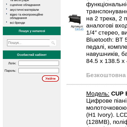
та аксесуари
функціональні
сценічне обладнання
акустичні матеріали
транспонуванн
відео та кінопроекційне
на 2 трека, 2 
обладнання
всі бренди
аналогові вход
Артикул:
530143
Пошук у каталозі
1/4″ стерео, в
Bluetooth: BT 
педалі, компл
навушників, ба
Особистий кабінет
84.5 х 138.5 х 
Логін:
Пароль:
Безкоштовна 
Модель:
CUP 
Цифрове піані
молоточковою 
(H1 Ivory). LC
(128MB), поліф