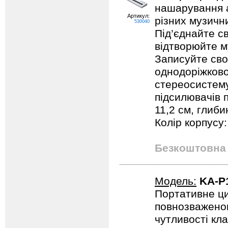
нашарування а
Артикул:
різних музичн
530040
Під’єднайте с
відтворюйте м
Записуйте сво
однодоріжково
стереосистему
підсилювачів 
11,2 см, глиби
Колір корпусу:
Безкоштовна 
Модель:
KA-P
Портативне ци
повнозважено
чутливості кла