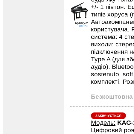
+/- 1 півтон. 
типів хоруса (
Автоакомпанем
Артикул:
284151
користувача. 
система: 4 сте
виходи: стере
підключення н
Type A (для зб
аудіо). Bluetoo
sostenuto, sof
комплекті. Роз
Безкоштовна 
ЗАКІНЧУЄТЬСЯ
Модель:
KAG-
Цифровий роя