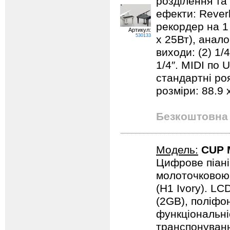
розділення та
ефекти: Reverb
рекордер на 1 
Артикул:
530133
x 25Вт), анало
виходи: (2) 1/
1/4″. MIDI по 
стандартні роя
розміри: 88.9 х
Безкоштовна 
Модель:
CUP 
Цифрове піані
молоточковою 
(H1 Ivory). LC
(2GB), поліфон
функціональні
транспонуванн