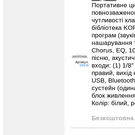
Портативне ци
повнозважено
чутливості кла
бібліотека KOR
програм (звукі
нашарування т
Chorus, EQ, 10
пісню, акустич
Артикул:
входи: (1) 1/8″
530129
правий, вихід н
USB, Bluetooth
сустейн (один
блок живлення
Колір: білий, р
Безкоштовна 