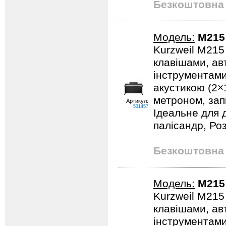
Безкоштовна 
Модель:
M215
Kurzweil M215
клавішами, ав
інструментами
акустикою (2×1
метроном, зап
Артикул:
531457
Ідеальне для д
палісандр, Роз
Безкоштовна 
Модель:
M215
Kurzweil M215
клавішами, ав
інструментами