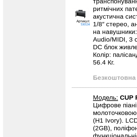
транспонуванн
ритмічних пате
акустична сист
Артикул:
1/8″ стерео, а
530134
на навушники: 
Audio/MIDI, 3 
DC блок живле
Колір: палісан
56.4 Кг.
Безкоштовна 
Модель:
CUP 
Цифрове піані
молоточковою 
(H1 Ivory). LC
(2GB), поліфон
функціональні