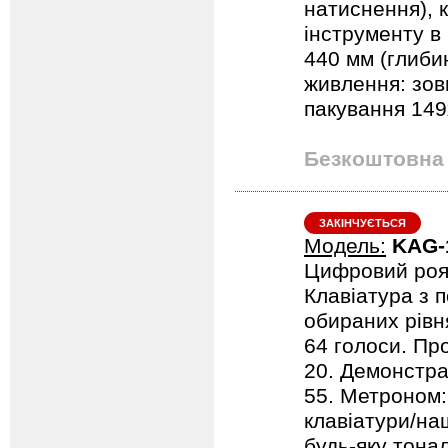
натиснення), к
інструменту в 
440 мм (глибин
живлення: зов
пакування 149х
Безкоштовна 
ЗАКІНЧУЄТЬСЯ
Модель:
KAG-
Цифровий роя
Клавіатура з 
обираних рівн
64 голоси. Пр
20. Демонстрац
55. Метроном: 
клавіатури/на
будь-яку тонал