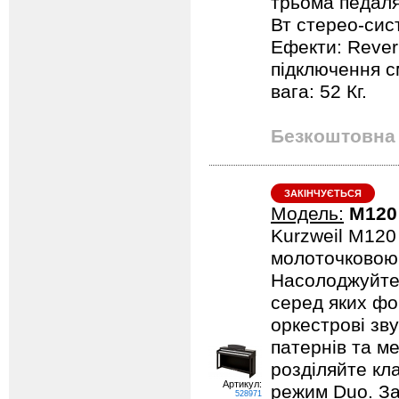
трьома педалям
Вт стерео-сис
Ефекти: Rever
підключення с
вага: 52 Кг.
Безкоштовна 
ЗАКІНЧУЄТЬСЯ
Модель:
M120
Kurzweil M120
молоточковою 
Насолоджуйтес
серед яких фор
оркестрові зву
патернів та м
розділяйте кл
Артикул:
режим Duo. За
528971