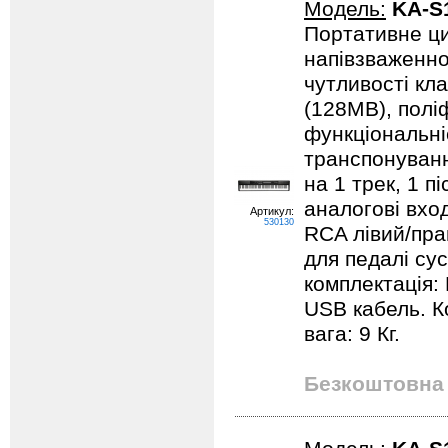
Модель:
KA-S
Портативне ци
напівзваженно
чутливості кла
(128MB), поліф
функціональні
транспонуванн
на 1 трек, 1 п
аналогові вход
Артикул:
530130
RCA лівий/прав
для педалі су
комплектація:
USB кабель. Ко
вага: 9 Кг.
Безкоштовна 