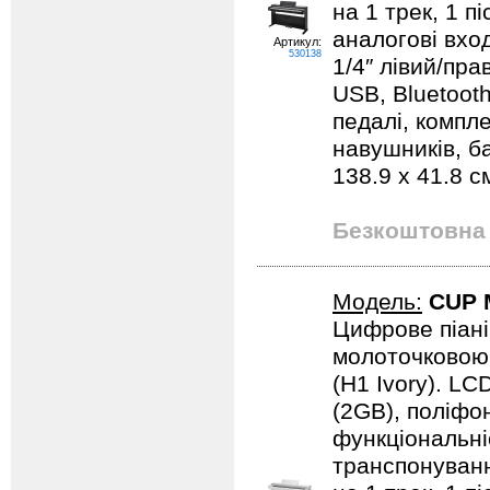
на 1 трек, 1 п
аналогові вход
Артикул:
530138
1/4″ лівий/пра
USB, Bluetooth
педалі, компл
навушників, ба
138.9 х 41.8 см
Безкоштовна 
Модель:
CUP 
Цифрове піані
молоточковою 
(H1 Ivory). LC
(2GB), поліфон
функціональні
транспонуванн