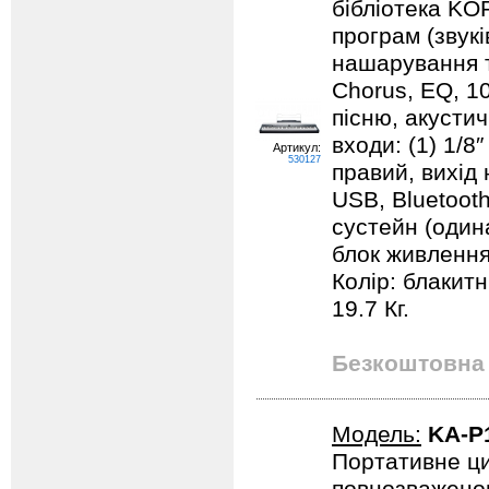
бібліотека KOR
програм (звукі
нашарування т
Chorus, EQ, 10
пісню, акустич
входи: (1) 1/8″
Артикул:
530127
правий, вихід н
USB, Bluetooth
сустейн (один
блок живлення
Колір: блакитн
19.7 Кг.
Безкоштовна 
Модель:
KA-P
Портативне ци