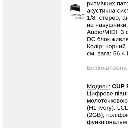
ритмічних пате
акустична сист
Артикул:
1/8″ стерео, а
530137
на навушники: 
Audio/MIDI, 3 
DC блок живле
Колір: чорний 
см, вага: 56.4 
Безкоштовна 
Модель:
CUP 
Цифрове піані
молоточковою 
(H1 Ivory). LC
(2GB), поліфон
функціональні