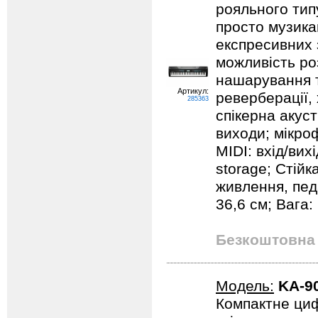
рояльного тип
просто музика
експресивних 
можливість ро
нашарування т
Артикул:
реверберації, 
285363
спікерна акуст
виходи; мікро
MIDI: вхід/вих
storage; Стійк
живлення, педа
36,6 см; Вага: 
Безкоштовна 
Модель:
KA-9
Компактне циф