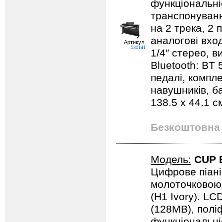
функціональні
транспонуванн
на 2 трека, 2 
аналогові вход
Артикул:
530141
1/4″ стерео, в
Bluetooth: BT 
педалі, компл
навушників, ба
138.5 х 44.1 см
Безкоштовна 
Модель:
CUP 
Цифрове піані
молоточковою 
(H1 Ivory). LC
(128MB), поліф
функціональні