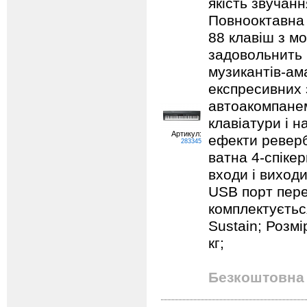
якість звучанн
Повнооктавна 
88 клавіш з м
задовольнить в
музикантів-ам
експресивних 
автоакомпанем
клавіатури і 
Артикул:
ефекти реверб
283345
ватна 4-спіке
входи і виходи
USB порт пере
комплектуєтьс
Sustain; Розмі
кг;
Безкоштовна 