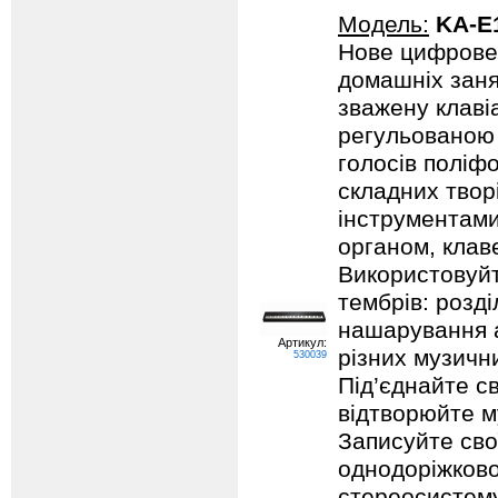
Модель:
KA-E
Нове цифрове 
домашніх заня
зважену клаві
регульованою 
голосів поліф
складних твор
інструментами
органом, клав
Використовуйте
тембрів: розд
нашарування а
Артикул:
різних музичн
530039
Під’єднайте с
відтворюйте м
Записуйте сво
однодоріжково
стереосистему