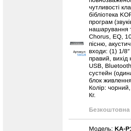
повнозважено
чутливості кла
бібліотека KOR
програм (звукі
нашарування т
Chorus, EQ, 10
пісню, акустич
входи: (1) 1/8″
Артикул:
530128
правий, вихід н
USB, Bluetooth
сустейн (один
блок живлення
Колір: чорний,
Кг.
Безкоштовна 
Модель:
KA-P