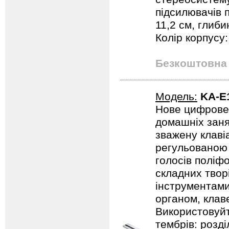
підсилювачів 
11,2 см, глиби
Колір корпусу
Безкоштовна 
Модель:
KA-E
Нове цифрове 
домашніх заня
зважену клаві
регульованою 
голосів поліф
складних твор
інструментами
органом, клав
Використовуйте
тембрів: розд