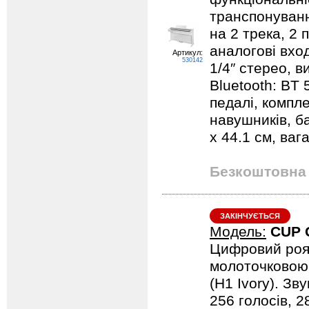
транспонуванн
на 2 трека, 2 
аналогові вход
Артикул:
530142
1/4″ стерео, в
Bluetooth: BT 
педалі, компл
навушників, ба
х 44.1 см, вага
Безкоштовна 
ЗАКІНЧУЄТЬСЯ
Модель:
CUP 
Цифровий роя
молоточковою 
(H1 Ivory). Зв
256 голосів, 2