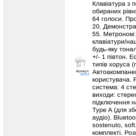
Клавіатура з 
обираних рівн
64 голоси. Пр
20. Демонстрац
55. Метроном: 
клавіатури/на
будь-яку тонал
+/- 1 півтон. 
типів хоруса (
Автоакомпанем
Артикул:
284313
користувача. 
система: 4 сте
виходи: стере
підключення н
Type A (для зб
аудіо). Bluetoo
sostenuto, sof
комплекті. Роз