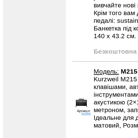
вивчайте нові
Крім того вам 
педалі: sustain
Банкетка під к
140 x 43.2 см. 
Безкоштовна 
Модель:
M215
Kurzweil M215
клавішами, ав
інструментами
акустикою (2×1
метроном, зап
Артикул:
531455
Ідеальне для д
матовий, Розмі