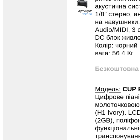
акустична сист
Артикул:
1/8″ стерео, а
530136
на навушники: 
Audio/MIDI, 3 
DC блок живле
Колір: чорний 
вага: 56.4 Кг.
Безкоштовна 
Модель:
CUP 
Цифрове піані
молоточковою 
(H1 Ivory). LC
(2GB), поліфон
функціональні
транспонуванн