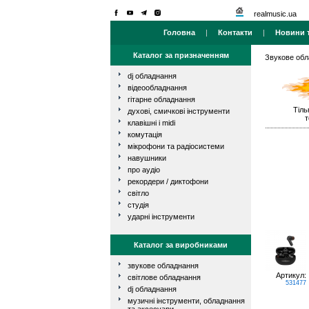
realmusic.ua
Головна
|
Контакти
|
Новини т
Каталог за призначенням
Звукове об
dj обладнання
відеообладнання
гітарне обладнання
Тіль
духові, смичкові інструменти
т
клавішні і midi
комутація
мікрофони та радіосистеми
навушники
про аудіо
рекордери / диктофони
світло
студія
ударні інструменти
Каталог за виробниками
звукове обладнання
Артикул:
світлове обладнання
531477
dj обладнання
музичні інструменти, обладнання