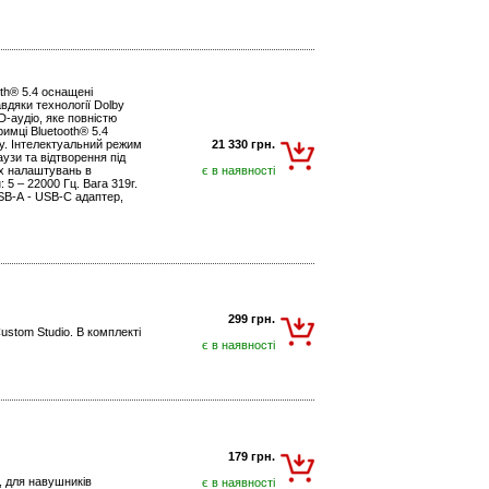
th® 5.4 оснащені
дяки технології Dolby
-аудіо, яке повністю
имці Bluetooth® 5.4
у. Інтелектуальний режим
21 330 грн.
узи та відтворення під
их налаштувань в
є в наявності
5 – 22000 Гц. Вага 319г.
SB-А - USB-С адаптер,
299 грн.
ustom Studio. В комплекті
є в наявності
179 грн.
й, для навушників
є в наявності