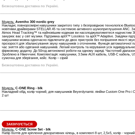
Безкоштовна доставка по Україні.
Модель:
Aventho 300 nordic grey
Накладні, повнорозмірні навушники закритого типу з безпровідною технологією Bluetoo
новітніми драйверами STELLAR.45 та системою активного шумоприглушення ANC. Зав
Atmos Head Tracking™ та найновішим кодекам ви насолоджуватиметеся надчистим 3D
занурює вас у світ музики. Підтримка aptX™ Lossless та aptX™ Adaptive. Завдяки підтр
навушники можна одночасно підключити до двох пристроїв без погіршення якості звук
прозорості для збалансування звуку навушників з оточенням. Функція автоматичної па
час зняття або одягання навушників. Легкий контроль та керування усіх індивідуальн
фірмовому додатку. До 50год автономної роботи на одному заряді. Частотний діапазон: 
Зроблено в Німеччині. Комплектація: навушники, 3.5мм AUX кабель, USB-С кабель, U
сумочка для зберігання, кейс. Колір – сірий
Безкоштовна доставка по Україні.
Модель:
C-ONE Ring - blk
Накладний обід, колір чорний, для навушників Beyerdynamic лінійки Custom One Pro і C
2 шт
ЗАКІНЧУЄТЬСЯ
Модель:
C-ONE Screw Set - blk
Набір болтів для кріплення декоративних кілець, в комплекті 8 шт, 2,5х5, колір - чорни