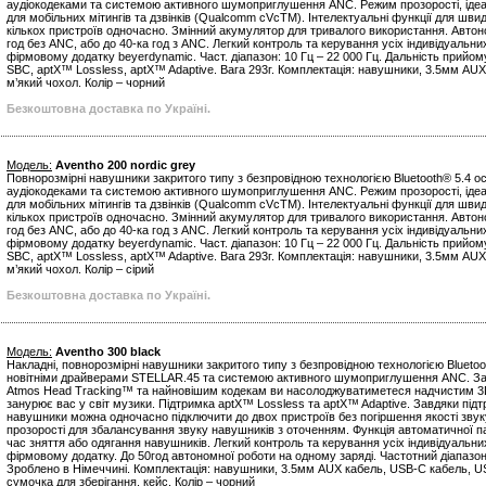
аудіокодеками та системою активного шумоприглушення ANC. Режим прозорості, ідеа
для мобільних мітингів та дзвінків (Qualcomm cVcTM). Інтелектуальні функції для шви
кількох пристроїв одночасно. Змінний акумулятор для тривалого використання. Автон
год без ANC, або до 40-ка год з ANC. Легкий контроль та керування усіх індивідуальн
фірмовому додатку beyerdynamic. Част. діапазон: 10 Гц – 22 000 Гц. Дальність прийом
SBC, aptX™ Lossless, aptX™ Adaptive. Вага 293г. Комплектація: навушники, 3.5мм AU
м’який чохол. Колір – чорний
Безкоштовна доставка по Україні.
Модель:
Aventho 200 nordic grey
Повнорозмірні навушники закритого типу з безпровідною технологією Bluetooth® 5.4 
аудіокодеками та системою активного шумоприглушення ANC. Режим прозорості, ідеа
для мобільних мітингів та дзвінків (Qualcomm cVcTM). Інтелектуальні функції для шви
кількох пристроїв одночасно. Змінний акумулятор для тривалого використання. Автон
год без ANC, або до 40-ка год з ANC. Легкий контроль та керування усіх індивідуальн
фірмовому додатку beyerdynamic. Част. діапазон: 10 Гц – 22 000 Гц. Дальність прийом
SBC, aptX™ Lossless, aptX™ Adaptive. Вага 293г. Комплектація: навушники, 3.5мм AU
м’який чохол. Колір – сірий
Безкоштовна доставка по Україні.
Модель:
Aventho 300 black
Накладні, повнорозмірні навушники закритого типу з безпровідною технологією Bluetoo
новітніми драйверами STELLAR.45 та системою активного шумоприглушення ANC. Зав
Atmos Head Tracking™ та найновішим кодекам ви насолоджуватиметеся надчистим 3D
занурює вас у світ музики. Підтримка aptX™ Lossless та aptX™ Adaptive. Завдяки підтр
навушники можна одночасно підключити до двох пристроїв без погіршення якості звук
прозорості для збалансування звуку навушників з оточенням. Функція автоматичної па
час зняття або одягання навушників. Легкий контроль та керування усіх індивідуальн
фірмовому додатку. До 50год автономної роботи на одному заряді. Частотний діапазон: 
Зроблено в Німеччині. Комплектація: навушники, 3.5мм AUX кабель, USB-С кабель, U
сумочка для зберігання, кейс. Колір – чорний