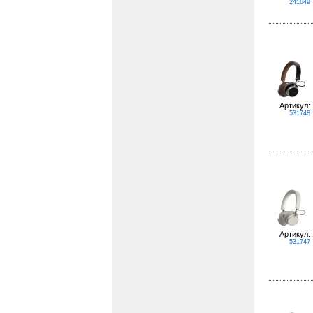
241649
Артикул:
531748
Артикул:
531747