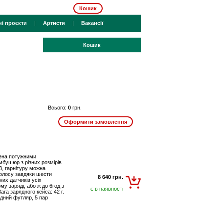
Кошик
ні проєкти
|
Артисти
|
Вакансії
Кошик
Всього:
0
грн.
щена потужними
бушюр з різних розмірів
3, гарнітуру можна
 голосу завдяки шести
8 640 грн.
их датчиків усіх
у заряді, або ж до 6год з
є в наявності
га зарядного кейса: 42 г.
дний футляр, 5 пар