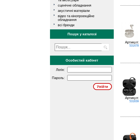
та аксесуари
сценічне обладнання
акустичні матеріали
відео та кінопроекційне
обладнання
всі бренди
Пошук у каталозі
Артикул:
531478
Особистий кабінет
Логін:
Пароль:
Артикул:
531839