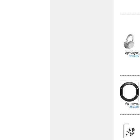
Артикул:
531485
Артикул:
281385