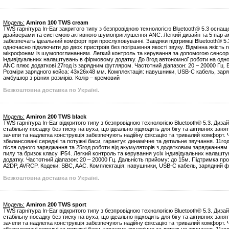
Модель:
Amiron 100 TWS cream
TWS гарнітура In-Ear закритого типу з безпровідною технологією Bluetooth® 5.3 осна
драйверами та системою активного шумоприглушення ANC. Легкий дизайн та 5 пар ам
забезпечать ідеальний комфорт при прослуховуванні. Завдяки підтримці Bluetooth® 5.
одночасно підключити до двох пристроїв без погіршення якості звуку. Відмінна якість
мікрофонам із шумопоглинанням. Легкий контроль та керування за допомогою сенсорн
індивідуальних налаштувань в фірмовому додатку. До 8год автономної роботи на одном
ANC плюс додаткові 27год із зарядним футляром. Частотний діапазон: 20 – 20000 Гц. Ва
Розміри зарядного кейса: 43x26x48 мм. Комплектація: навушники, USB-С кабель, заря
амбушюр з різних розмірів. Колір – кремовий
Безкоштовна доставка по Україні.
Модель:
Amiron 200 TWS black
TWS гарнітура In-Ear відкритого типу з безпровідною технологією Bluetooth® 5.3. Диза
стабільну посадку без тиску на вуха, що ідеально підходить для бігу та активних занят
зачепи та надлегка конструкція забезпечують надійну фіксацію та тривалий комфорт. Чі
збалансовані середні та потужні баси, гарантує динамічне та детальне звучання. 11г
після одного заряджання та 25год роботи від акумуляторів з додатковим заряджанням 
пилу та бризок класу IP54. Легкий контроль та керування усіх індивідуальних налашт
додатку. Частотний діапазон: 20 – 20000 Гц. Дальність прийому: до 15м. Підтримка про
A2DP, AVRCP. Кодеки: SBC, AAC. Комплектація: навушники, USB-С кабель, зарядний фу
Безкоштовна доставка по Україні.
Модель:
Amiron 200 TWS sport
TWS гарнітура In-Ear відкритого типу з безпровідною технологією Bluetooth® 5.3. Диза
стабільну посадку без тиску на вуха, що ідеально підходить для бігу та активних занят
зачепи та надлегка конструкція забезпечують надійну фіксацію та тривалий комфорт. Чі