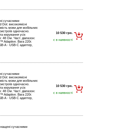
ені сучасними
Dot: високоякісні
ивість мови для мобільних
пристроїв одночасно.
10 530 грн.
та керування усіх
 48 Ом. Част. діапазон:
є в наявності
™ Adaptive. Вага 220г.
SB-А - USB-С адаптер,
ені сучасними
Dot: високоякісні
ивість мови для мобільних
пристроїв одночасно.
10 530 грн.
та керування усіх
 48 Ом. Част. діапазон:
є в наявності
™ Adaptive. Вага 220г.
SB-А - USB-С адаптер,
оснащені сучасними