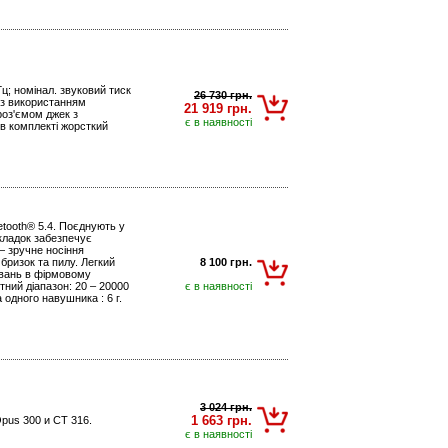
Гц; номінал. звуковий тиск
26 730 грн.
, з використанням
21 919 грн.
роз'ємом джек з
є в наявності
 в комплекті жорсткий
etooth® 5.4. Поєднують у
вкладок забезпечує
 — зручне носіння
бризок та пилу. Легкий
8 100 грн.
увань в фірмовому
отний діапазон: 20 – 20000
є в наявності
 одного навушника : 6 г.
3 024 грн.
1 663 грн.
pus 300 и CT 316.
є в наявності