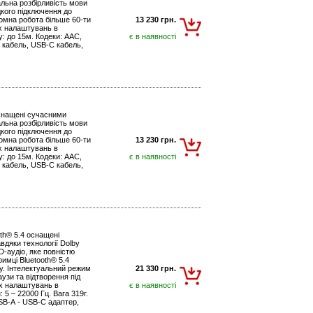
льна розбірливість мови
дкого підключення до
омна робота більше 60-ти
13 230 грн.
их налаштувань в
у: до 15м. Кодеки: AAC,
є в наявності
X кабель, USB-С кабель,
оснащені сучасними
льна розбірливість мови
дкого підключення до
омна робота більше 60-ти
13 230 грн.
их налаштувань в
у: до 15м. Кодеки: AAC,
є в наявності
X кабель, USB-С кабель,
th® 5.4 оснащені
дяки технології Dolby
-аудіо, яке повністю
имці Bluetooth® 5.4
у. Інтелектуальний режим
21 330 грн.
узи та відтворення під
их налаштувань в
є в наявності
5 – 22000 Гц. Вага 319г.
SB-А - USB-С адаптер,