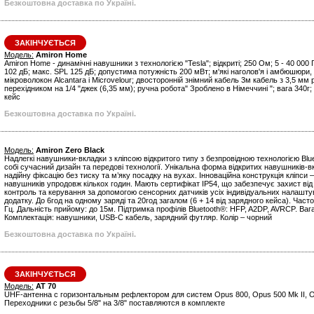
Безкоштовна доставка по Україні.
ЗАКІНЧУЄТЬСЯ
Модель:
Amiron Home
Amiron Home - динамічні навушники з технологією "Tesla"; відкриті; 250 Ом; 5 - 40 000 
102 дБ; макс. SPL 125 дБ; допустима потужність 200 мВт; м'які наголов'я і амбюшюри
мікроволокон Alcantara і Microvelour; двосторонній знімний кабель 3м кабель з 3,5 мм 
перехідником на 1/4 "джек (6,35 мм); ручна робота" Зроблено в Німеччині "; вага 340г;
кейс
Безкоштовна доставка по Україні.
Модель:
Amiron Zero Black
Надлегкі навушники-вкладки з кліпсою відкритого типу з безпровідною технологією Blu
собі сучасний дизайн та передові технології. Унікальна форма відкритих навушників-
надійну фіксацію без тиску та м’яку посадку на вухах. Інноваційна конструкція кліпси
навушників упродовж кількох годин. Мають сертифікат IP54, що забезпечує захист від 
контроль та керування за допомогою сенсорних датчиків усіх індивідуальних налашт
додатку. До 6год на одному заряді та 20год загалом (6 + 14 від зарядного кейса). Част
Гц. Дальність прийому: до 15м. Підтримка профілів Bluetooth®: HFP, A2DP, AVRCP. Вага
Комплектація: навушники, USB-С кабель, зарядний футляр. Колір – чорний
Безкоштовна доставка по Україні.
ЗАКІНЧУЄТЬСЯ
Модель:
AT 70
UHF-антенна с горизонтальным рефлектором для систем Opus 800, Opus 500 Mk II, O
Переходники с резьбы 5/8" на 3/8" поставляются в комплекте