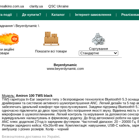
realkino.com.ua
clarity.ua
QSC Ukraine
а події
|
Де купити?
|
Каталог
|
Інтернет-замовлення
|
Реалізова
ладнання
\
Beyerdynamic
\
Сортування
ки акційні
Показати всі товари
овари
Beyerdynamic
www.beyerdynamic.com
Модель:
Amiron 100 TWS black
TWS гарнітура In-Ear закритого типу з безпровідною технологією Bluetooth® 5.3 осна
драйверами та системою активного шумоприглушення ANC. Легкий дизайн та 5 пар ам
забезпечать ідеальний комфорт при прослуховуванні. Завдяки підтримці Bluetooth® 5.
одночасно підключити до двох пристроїв без погіршення якості звуку. Відмінна якість
мікрофонам із шумопоглинанням. Легкий контроль та керування за допомогою сенсорн
індивідуальних налаштувань в фірмовому додатку. До 8год автономної роботи на одном
ANC плюс додаткові 27год із зарядним футляром. Частотний діапазон: 20 – 20000 Гц. Ва
Розміри зарядного кейса: 43x26x48 мм. Комплектація: навушники, USB-С кабель, заря
амбушюр з різних розмірів. Колір – чорний
Безкоштовна доставка по Україні.