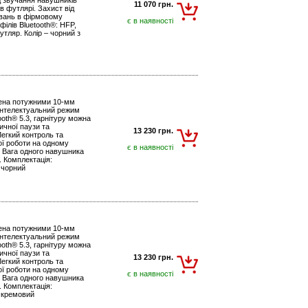
од звучання навушників
11 070 грн.
в футлярі. Захист від
увань в фірмовому
є в наявності
філів Bluetooth®: HFP,
тляр. Колір – чорний з
ащена потужними 10-мм
Інтелектуальний режим
oth® 5.3, гарнітуру можна
ичної паузи та
13 230 грн.
Легкий контроль та
ої роботи на одному
є в наявності
. Вага одного навушника
. Комплектація:
 чорний
ащена потужними 10-мм
Інтелектуальний режим
oth® 5.3, гарнітуру можна
ичної паузи та
13 230 грн.
Легкий контроль та
ої роботи на одному
є в наявності
. Вага одного навушника
. Комплектація:
– кремовий