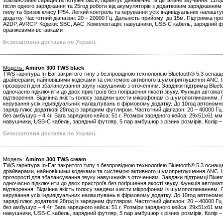
збалансовані середні та потужні баси, гарантує динамічне та детальне звучання. 11г
після одного заряджання та 25год роботи від акумуляторів з додатковим заряджанням 
пилу та бризок класу IP54. Легкий контроль та керування усіх індивідуальних налашт
додатку. Частотний діапазон: 20 – 20000 Гц. Дальність прийому: до 15м. Підтримка про
A2DP, AVRCP. Кодеки: SBC, AAC. Комплектація: навушники, USB-С кабель, зарядний фу
оранжевими вставками
Безкоштовна доставка по Україні.
Модель:
Amiron 300 TWS black
TWS гарнітура In-Ear закритого типу з безпровідною технологією Bluetooth® 5.3 осн
драйверами, найновішими кодеками та системою активного шумоприглушення ANC. 
прозорості для збалансування звуку навушників з оточенням. Завдяки підтримці Blueto
одночасно підключити до двох пристроїв без погіршення якості звуку. Функція автомат
відтворення. Відмінна якість голосу завдяки шести мікрофонам із шумопоглинанням. 
керування усіх індивідуальних налаштувань в фірмовому додатку. До 10год автономн
заряді плюс додаткові 28год із зарядним футляром. Частотний діапазон: 20 – 40000 Гц
без амбушур – 4.4г. Вага зарядного кейса: 51 г. Розміри зарядного кейса: 29x51x61 мм
навушники, USB-С кабель, зарядний футляр, 5 пар амбушюр з різних розмірів. Колір –
Безкоштовна доставка по Україні.
Модель:
Amiron 300 TWS cream
TWS гарнітура In-Ear закритого типу з безпровідною технологією Bluetooth® 5.3 осн
драйверами, найновішими кодеками та системою активного шумоприглушення ANC. 
прозорості для збалансування звуку навушників з оточенням. Завдяки підтримці Blueto
одночасно підключити до двох пристроїв без погіршення якості звуку. Функція автомат
відтворення. Відмінна якість голосу завдяки шести мікрофонам із шумопоглинанням. 
керування усіх індивідуальних налаштувань в фірмовому додатку. До 10год автономн
заряді плюс додаткові 28год із зарядним футляром. Частотний діапазон: 20 – 40000 Гц
без амбушур – 4.4г. Вага зарядного кейса: 51 г. Розміри зарядного кейса: 29x51x61 мм
навушники, USB-С кабель, зарядний футляр, 5 пар амбушюр з різних розмірів. Колір 