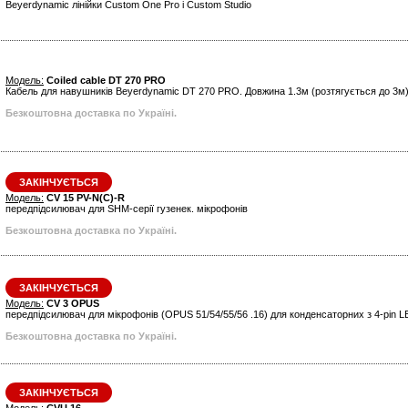
Beyerdynamic лінійки Custom One Pro і Custom Studio
Модель:
Coiled cable DT 270 PRO
Кабель для навушників Beyerdynamic DT 270 PRO. Довжина 1.3м (розтягується до 3м
Безкоштовна доставка по Україні.
ЗАКІНЧУЄТЬСЯ
Модель:
CV 15 PV-N(C)-R
передпідсилювач для SHM-серії гузенек. мікрофонів
Безкоштовна доставка по Україні.
ЗАКІНЧУЄТЬСЯ
Модель:
CV 3 OPUS
передпідсилювач для мікрофонів (OPUS 51/54/55/56 .16) для конденсаторних з 4-pin
Безкоштовна доставка по Україні.
ЗАКІНЧУЄТЬСЯ