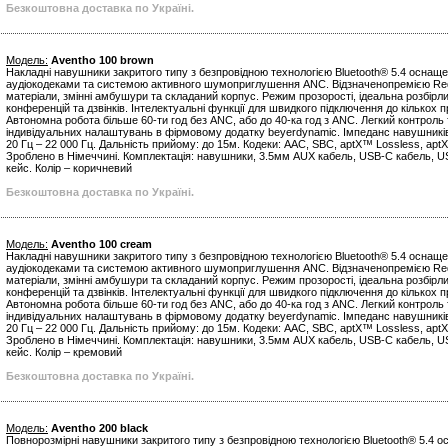
Безкоштовна доставка по Україні.
Модель:
Aventho 100 brown
Накладні навушники закритого типу з безпровідною технологією Bluetooth® 5.4 оснащ
аудіокодеками та системою активного шумоприглушення ANC. Відзначенопремією Red 
матеріали, змінні амбушури та складаний корпус. Режим прозорості, ідеальна розбірл
конференцій та дзвінків. Інтелектуальні функції для швидкого підключення до кількох 
Автономна робота більше 60-ти год без ANC, або до 40-ка год з ANC. Легкий контроль 
індивідуальних налаштувань в фірмовому додатку beyerdynamic. Імпеданс навушників:
20 Гц – 22 000 Гц. Дальність прийому: до 15м. Кодеки: AAC, SBC, aptX™ Lossless, aptX
Зроблено в Німеччині. Комплектація: навушники, 3.5мм AUX кабель, USB-С кабель, U
кейс. Колір – коричневий
Безкоштовна доставка по Україні.
Модель:
Aventho 100 cream
Накладні навушники закритого типу з безпровідною технологією Bluetooth® 5.4 оснащ
аудіокодеками та системою активного шумоприглушення ANC. Відзначенопремією Red 
матеріали, змінні амбушури та складаний корпус. Режим прозорості, ідеальна розбірл
конференцій та дзвінків. Інтелектуальні функції для швидкого підключення до кількох 
Автономна робота більше 60-ти год без ANC, або до 40-ка год з ANC. Легкий контроль 
індивідуальних налаштувань в фірмовому додатку beyerdynamic. Імпеданс навушників:
20 Гц – 22 000 Гц. Дальність прийому: до 15м. Кодеки: AAC, SBC, aptX™ Lossless, aptX
Зроблено в Німеччині. Комплектація: навушники, 3.5мм AUX кабель, USB-С кабель, U
кейс. Колір – кремовий
Безкоштовна доставка по Україні.
Модель:
Aventho 200 black
Повнорозмірні навушники закритого типу з безпровідною технологією Bluetooth® 5.4 