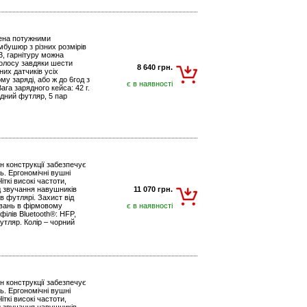
щена потужними
бушюр з різних розмірів
3, гарнітуру можна
 голосу завдяки шести
8 640 грн.
их датчиків усіх
у заряді, або ж до 6год з
є в наявності
га зарядного кейса: 42 г.
дний футляр, 5 пар
йн конструкції забезпечує
ь. Ергономічні вушні
ткі високі частоти,
од звучання навушників
11 070 грн.
в футлярі. Захист від
увань в фірмовому
є в наявності
філів Bluetooth®: HFP,
тляр. Колір – чорний
йн конструкції забезпечує
ь. Ергономічні вушні
ткі високі частоти,