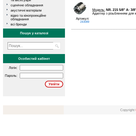
та аксесуари
сценічне обладнання
Модель:
NR. 215 5/8" A- 3/8"
акустичні матеріали
Адаптер з різьбленням для мі
відео та кінопроекційне
Артикул:
обладнання
243089
всі бренди
Пошук у каталозі
Особистий кабінет
Логін:
Пароль:
Copyright