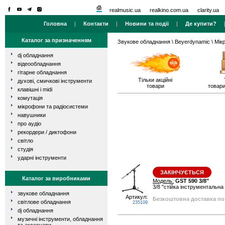
realmusic.ua
realkino.com.ua
clarity.ua
Головна
|
Контакти
|
Новини та події
|
Де купити?
Каталог за призначенням
Звукове обладнання
\
Beyerdynamic
\ Мік
dj обладнання
відеообладнання
гітарне обладнання
Тільки акційні
духові, смичкові інструменти
товари
товари
клавішні і midi
комутація
мікрофони та радіосистеми
навушники
про аудіо
рекордери / диктофони
світло
студія
ударні інструменти
ЗАКІНЧУЄТЬСЯ
Каталог за виробниками
Модель:
GST 590 3/8"
3/8 "стійка інструментальна
звукове обладнання
Артикул:
Безкоштовна доставка по 
світлове обладнання
235109
dj обладнання
музичні інструменти, обладнання