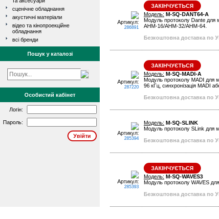
та аксесуари
ЗАКІНЧУЄТЬСЯ
сценічне обладнання
Модель:
M-SQ-DANT64-A
акустичні матеріали
Модуль протоколу Dante для мі
Артикул:
відео та кінопроекційне
AHM-16/AHM-32/AHM-64.
286891
обладнання
Безкоштовна доставка по Ук
всі бренди
Пошук у каталозі
ЗАКІНЧУЄТЬСЯ
Модель:
M-SQ-MADI-A
Модуль протоколу MADI для мі
Артикул:
96 кГц, синхронізація MADI аб
287220
Особистий кабінет
Безкоштовна доставка по Ук
Логін:
Пароль:
Модель:
M-SQ-SLINK
Модуль протоколу SLink для м
Артикул:
285394
Безкоштовна доставка по Ук
ЗАКІНЧУЄТЬСЯ
Модель:
M-SQ-WAVES3
Артикул:
Модуль протоколу WAVES для м
285393
Безкоштовна доставка по Ук