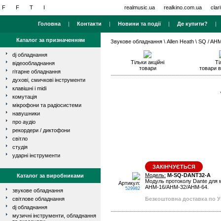
realmusic.ua
realkino.com.ua
clar
Головна
|
Контакти
|
Новини та події
|
Де купити?
Каталог за призначенням
Звукове обладнання
\
Allen Heath
\ SQ / AH
dj обладнання
Тільки акційні
Ті
відеообладнання
товари
товари в
гітарне обладнання
духові, смичкові інструменти
клавішні і midi
комутація
мікрофони та радіосистеми
навушники
про аудіо
рекордери / диктофони
світло
студія
ударні інструменти
ЗАКІНЧУЄТЬСЯ
Модель:
M-SQ-DANT32-A
Каталог за виробниками
Модуль протоколу Dante для мі
Артикул:
AHM-16/AHM-32/AHM-64.
529982
звукове обладнання
світлове обладнання
Безкоштовна доставка по Ук
dj обладнання
музичні інструменти, обладнання