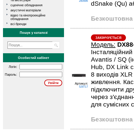
та аксесуари
280996
dSnake (Qu) 
сценічне обладнання
акустичні матеріали
відео та кінопроекційне
Безкоштовна 
обладнання
всі бренди
Пошук у каталозі
ЗАКІНЧУЄТЬСЯ
Модель:
DX88
Інсталяційний
Особистий кабінет
Avantis / SQ (
Hub, DX Link c
Логін:
8 виходів XLR 
Пароль:
живлення. Кас
Артикул:
529717
підключити др
через з'єднан
для сумісних 
Безкоштовна 