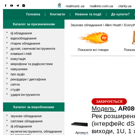
realmusic.ua
realkino.com.ua
clarity.ua
Головна
|
Контакти
|
Новини та події
|
Де купити?
Каталог за призначенням
Звукове обладнання
\
Allen Heath
\ Everyt
dj обладнання
відеообладнання
гітарне обладнання
духові, смичкові інструменти
Показати всі товари
Показа
клавішні і midi
комутація
мікрофони та радіосистеми
навушники
про аудіо
рекордери / диктофони
світло
студія
ударні інструменти
ЗАКІНЧУЄТЬСЯ
Модель:
AR08
Каталог за виробниками
Рек розширенн
звукове обладнання
світлове обладнання
(інтерфейс dSn
dj обладнання
виходи, 1U, 1
музичні інструменти, обладнання
Артикул: