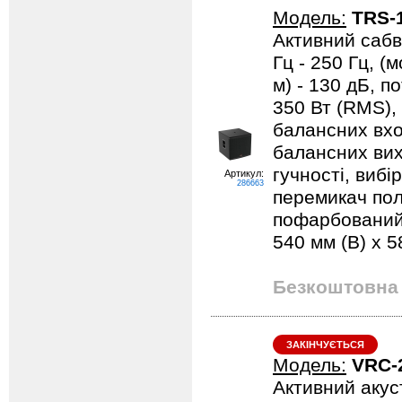
Модель:
TRS-
Активний сабв
Гц - 250 Гц, (
м) - 130 дБ, п
350 Вт (RMS),
балансних вхо
балансних вих
гучності, вибі
Артикул:
286663
перемикач пол
пофарбований 
540 мм (В) x 5
Безкоштовна 
ЗАКІНЧУЄТЬСЯ
Модель:
VRC-
Активний акус