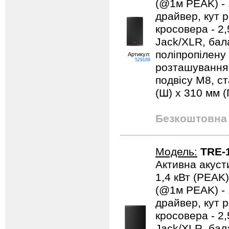
(@1м PEAK) - 1
драйвер, кут р
кросовера - 2
Jack/XLR, бал
поліпропілену
Артикул:
529189
розташування в
подвісу М8, ст
(Ш) x 310 мм (Г)
Безкоштовна 
Модель:
TRE-
Активна акусти
1,4 кВт (PEAK)
(@1м PEAK) - 1
драйвер, кут р
кросовера - 2
Jack/XLR, бал