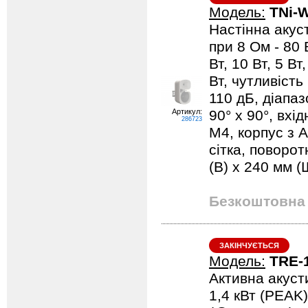
Модель:
TNi-
Настінна акуст
при 8 Ом - 80 
Вт, 10 Вт, 5 Вт
Вт, чутливість
110 дБ, діапаз
Артикул:
90° х 90°, вхі
286723
М4, корпус з 
сітка, поворот
(В) x 240 мм (Ш
Безкоштовна 
ЗАКІНЧУЄТЬСЯ
Модель:
TRE-
Активна акусти
1,4 кВт (PEAK)