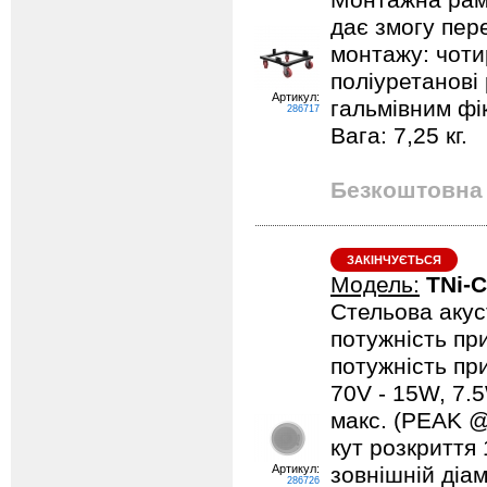
Монтажна рам
дає змогу пер
монтажу: чоти
поліуретанові 
Артикул:
гальмівним фі
286717
Вага: 7,25 кг.
Безкоштовна 
ЗАКІНЧУЄТЬСЯ
Модель:
TNi-
Стельова акуст
потужність при
потужність пр
70V - 15W, 7.5
макс. (PEAK @1
кут розкриття 
Артикул:
зовнішній діам
286726