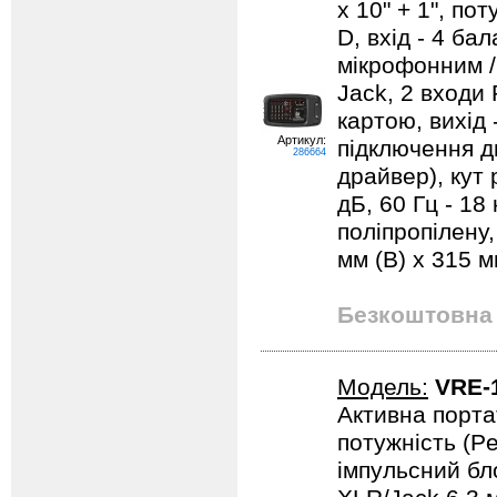
x 10" + 1", по
D, вхід - 4 ба
мікрофонним /
Jack, 2 входи 
картою, вихід 
Артикул:
підключення ди
286664
драйвер), кут 
дБ, 60 Гц - 18
поліпропілену,
мм (В) x 315 мм
Безкоштовна 
Модель:
VRE-
Активна порта
потужність (Pe
імпульсний бл