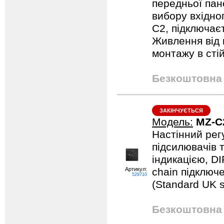
передньої пан
вибору вхідно
C2, підключаєт
Живлення від 
монтажу в стій
Безкоштовна 
ЗАКІНЧУЄТЬСЯ
Модель:
MZ-C
Настінний рег
підсилювачів т
індикацією, D
Артикул:
chain підключе
529710
(Standard UK s
Безкоштовна 