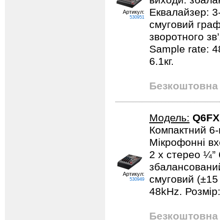
виходи: збала
Еквалайзер: 3
Артикул:
530951
смуговий граф
зворотного зв’
Sample rate: 4
6.1кг.
Безкоштовна 
Модель:
Q6FX
Компактний 6-
Мікрофонні вхо
2 x стерео ¼”
збалансований
Артикул:
смуговий (±15 
530949
48kHz. Розмір:
Безкоштовна 