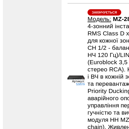
ЗАКІНЧУЄТЬСЯ
Модель:
MZ-2
4-зонний інст
RMS Class D х
для кожної зон
CH 1/2 - балан
НЧ 120 Гц)/LIN
(Euroblock 3,5
стерео RCA).
і ВЧ в кожній з
Артикул:
та перевантаже
529579
Priority Ducki
аварійного оп
управління пе
гучністю та в
модуля HH MZ-
chain). Живле