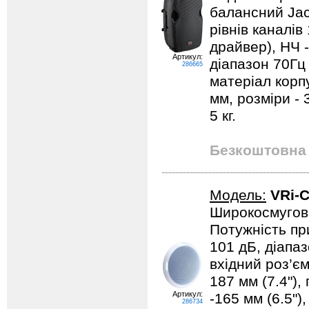
балансний Jac
рівнів каналів
драйвер), НЧ -
Артикул:
діапазон 70Гц 
286665
матеріал корпу
мм, розміри - 
5 кг.
Безкоштовна 
Модель:
VRi-
Широкосмугова
Потужність пр
101 дБ, діапаз
вхідний роз’єм
187 мм (7.4"),
Артикул:
-165 мм (6.5")
286734