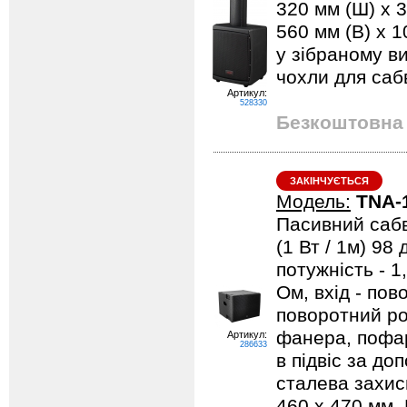
320 мм (Ш) x 30
560 мм (В) x 1
у зібраному ви
чохли для саб
Артикул:
528330
Безкоштовна 
ЗАКІНЧУЄТЬСЯ
Модель:
TNA-
Пасивний сабву
(1 Вт / 1м) 98
потужність - 1
Ом, вхід - пов
поворотний роз
фанера, пофа
Артикул:
286633
в підвіс за до
сталева захис
460 х 470 мм. В