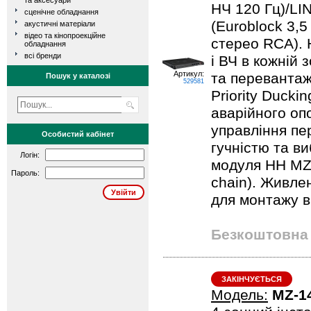
та аксесуари
НЧ 120 Гц)/LIN
сценічне обладнання
(Euroblock 3,5
акустичні матеріали
відео та кінопроекційне
стерео RCA).
обладнання
всі бренди
і ВЧ в кожній з
Артикул:
та перевантаже
Пошук у каталозі
529581
Priority Ducki
аварійного оп
управління пе
Особистий кабінет
гучністю та в
Логін:
модуля HH MZ-
Пароль:
chain). Живле
для монтажу в 
Безкоштовна 
ЗАКІНЧУЄТЬСЯ
Модель:
MZ-1