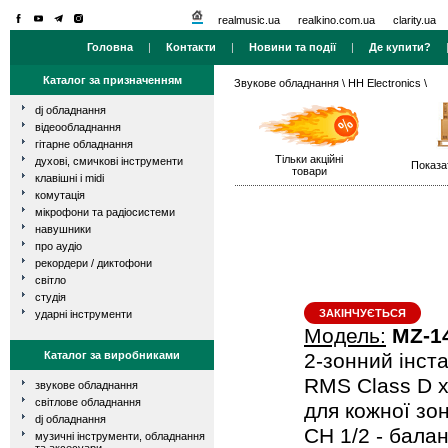
realmusic.ua
realkino.com.ua
clarity.ua
Головна
|
Контакти
|
Новини та події
|
Де купити?
Каталог за призначенням
Звукове обладнання
\
HH Electronics
\
dj обладнання
відеообладнання
гітарне обладнання
Тільки акційні
духові, смичкові інструменти
Показа
товари
клавішні і midi
комутація
мікрофони та радіосистеми
навушники
про аудіо
рекордери / диктофони
світло
студія
ЗАКІНЧУЄТЬСЯ
ударні інструменти
Модель:
MZ-1
Каталог за виробниками
2-зонний інст
RMS Class D х
звукове обладнання
світлове обладнання
для кожної зон
dj обладнання
CH 1/2 - балан
музичні інструменти, обладнання