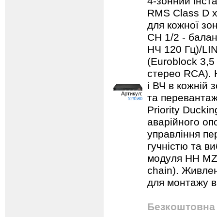
4-зонний інст
RMS Class D х
для кожної зон
CH 1/2 - балан
НЧ 120 Гц)/LIN
(Euroblock 3,5
стерео RCA).
і ВЧ в кожній з
Артикул:
та перевантаже
529580
Priority Ducki
аварійного оп
управління пе
гучністю та в
модуля HH MZ-
chain). Живле
для монтажу в 
Безкоштовна 