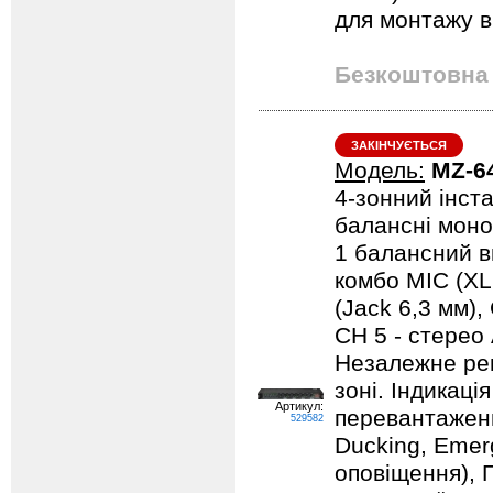
для монтажу в 
Безкоштовна 
ЗАКІНЧУЄТЬСЯ
Модель:
MZ-6
4-зонний інст
балансні моно
1 балансний ви
комбо MIC (XL
(Jack 6,3 мм),
CH 5 - стерео
Незалежне рег
зоні. Індикація
Артикул:
перевантаження
529582
Ducking, Emer
оповіщення), 