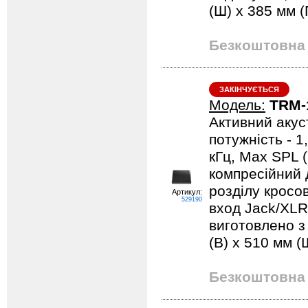
(Ш) x 385 мм (Г
Безкоштовна 
ЗАКІНЧУЄТЬСЯ
Модель:
TRM-
Активний акуст
потужність - 1
кГц, Max SPL (
компресійний д
розділу кросо
Артикул:
529190
вход Jack/XLR
виготовлено з
(В) x 510 мм (Ш
Безкоштовна 