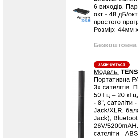
6 виходів. Па
окт - 48 дБ/ок
Артикул:
простого прог
529188
Розмір: 44мм x
Безкоштовна 
ЗАКІНЧУЄТЬСЯ
Модель:
TENS
Портативна PA
3х сателітів. 
50 Гц – 20 кГ
- 8", сателіти
Jack/XLR, бал
Jack), Blueto
26V/5200mAH. 
сателіти - ABS