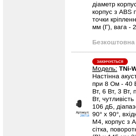
діаметр корпус
корпус з ABS п
точки кріпленн
мм (Г), вага - 2
Безкоштовна 
ЗАКІНЧУЄТЬСЯ
Модель:
TNi-
Настінна акуст
при 8 Ом - 40 
Вт, 6 Вт, 3 Вт,
Вт, чутливість
106 дБ, діапаз
Артикул:
90° х 90°, вхі
286718
М4, корпус з 
сітка, поворот