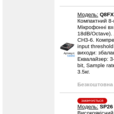
Модель:
Q8FX
Компактний 8-
Мікрофонні вх
18dB/Octave). 
CH3-6. Компре
input threshol
виходи: збала
Артикул:
530950
Еквалайзер: 3-
bit, Sample ra
3.5кг.
Безкоштовна 
ЗАКІНЧУЄТЬСЯ
Модель:
SP26
Високоякісний 