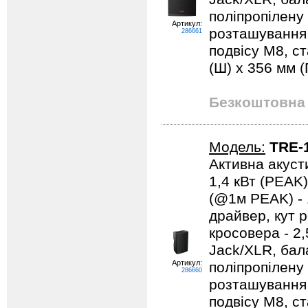
поліпропілену
Артикул:
розташування в
286661
подвісу М8, ст
(Ш) x 356 мм (Г
Безкоштовна 
Модель:
TRE-
Активна акусти
1,4 кВт (PEAK)
(@1м PEAK) - 1
драйвер, кут р
кросовера - 2
Jack/XLR, бал
Артикул:
поліпропілену
286660
розташування в
подвісу М8, ст