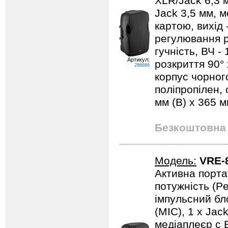
XLR/Jack 6,3 
Jack 3,5 мм, м
картою, вихід
регулювання р
гучність, ВЧ -
Артикул:
розкриття 90° 
286666
корпус чорног
поліпропілен, 
мм (В) x 365 мм
Безкоштовна 
Модель:
VRE-
Активна порта
потужність (Pe
імпульсний бл
(MIC), 1 х Jac
медіаплеєр с B