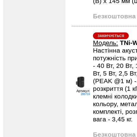
(В) x 145 мм (Ш
Безкоштовна 
ЗАКІНЧУЄТЬСЯ
Модель:
TNi-
Настінна акуст
потужність при
- 40 Вт, 20 Вт,
Вт, 5 Вт, 2,5 В
(PEAK @1 м) - 
розкриття (1 кГ
Артикул:
286719
клемні колодк
кольору, метал
комплекті, роз
вага - 3,45 кг.
Безкоштовна 