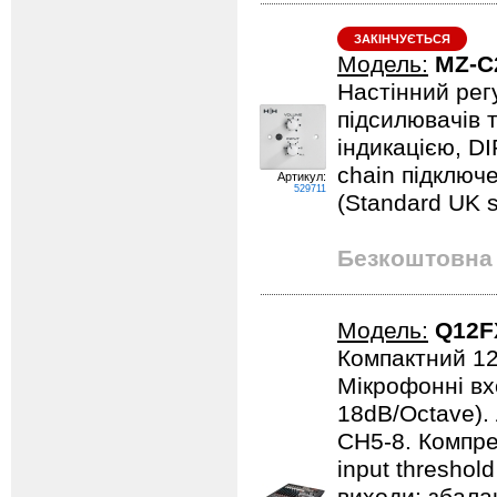
ЗАКІНЧУЄТЬСЯ
Модель:
MZ-C
Настінний рег
підсилювачів т
індикацією, D
chain підключе
Артикул:
529711
(Standard UK s
Безкоштовна 
Модель:
Q12F
Компактний 12
Мікрофонні вх
18dB/Octave). 
CH5-8. Компре
input threshol