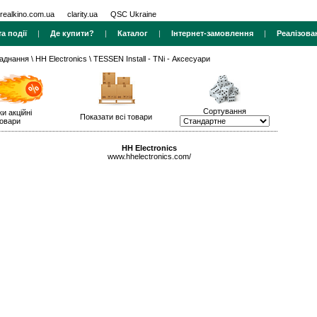
realkino.com.ua
clarity.ua
QSC Ukraine
а події
|
Де купити?
|
Каталог
|
Інтернет-замовлення
|
Реалізова
ладнання
\
HH Electronics
\ TESSEN Install - TNi - Аксесуари
Сортування
ки акційні
Показати всі товари
овари
HH Electronics
www.hhelectronics.com/