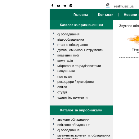
realmusic.ua
Головна
|
Контакти
|
Новини т
Каталог за призначенням
Звукове об
dj обладнання
відеообладнання
гітарне обладнання
Тіль
духові, смичкові інструменти
т
клавішні і midi
комутація
мікрофони та радіосистеми
навушники
про аудіо
рекордери / диктофони
світло
студія
ударні інструменти
Каталог за виробниками
звукове обладнання
світлове обладнання
dj обладнання
музичні інструменти, обладнання