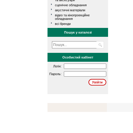
та аксесуари
сценічне обладнання
акустичні матеріали
відео та кінопроекційне
обладнання
всі бренди
Пошук у каталозі
Особистий кабінет
Логін:
Пароль: