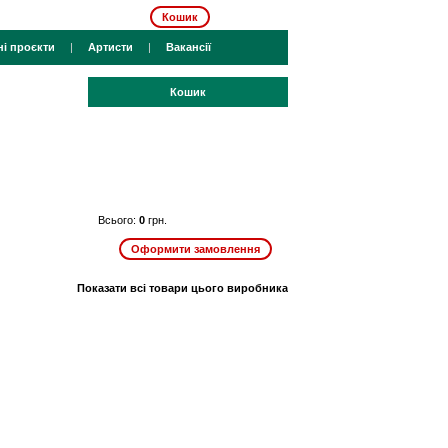
Кошик
ні проєкти
|
Артисти
|
Вакансії
Кошик
Всього:
0
грн.
Показати всі товари цього виробника