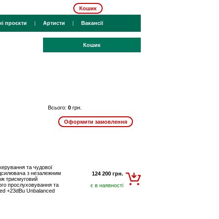
Кошик
ні проєкти
|
Артисти
|
Вакансії
Кошик
Всього:
0
грн.
 керування та чудової
підсилювача з незалежним
124 200 грн.
ож трисмуговий
ого прослуховування та
є в наявності
ced +23dBu Unbalanced