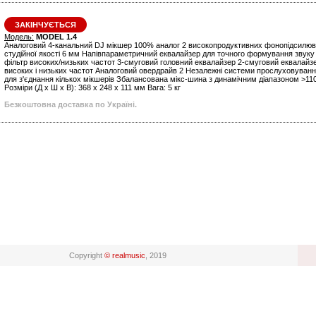
ЗАКІНЧУЄТЬСЯ
Модель:
MODEL 1.4
Аналоговий 4-канальний DJ мікшер 100% аналог 2 високопродуктивних фонопідсилю
студійної якості 6 мм Напівпараметричний еквалайзер для точного формування звук
фільтр високих/низьких частот 3-смуговий головний еквалайзер 2-смуговий еквалайз
високих і низьких частот Аналоговий овердрайв 2 Незалежні системи прослуховуванн
для з'єднання кількох мікшерів Збалансована мікс-шина з динамічним діапазоном >110
Розміри (Д x Ш x В): 368 x 248 x 111 мм Вага: 5 кг
Безкоштовна доставка по Україні.
Copyright
© realmusic
, 2019