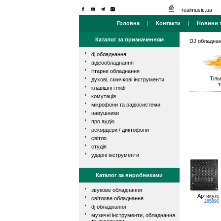
realmusic.ua
Головна
|
Контакти
|
Новини т
Каталог за призначенням
DJ обладна
dj обладнання
відеообладнання
гітарне обладнання
Тіль
духові, смичкові інструменти
т
клавішні і midi
комутація
мікрофони та радіосистеми
навушники
про аудіо
рекордери / диктофони
світло
студія
ударні інструменти
Каталог за виробниками
звукове обладнання
Артикул:
світлове обладнання
285890
dj обладнання
музичні інструменти, обладнання