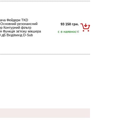
вача Фейдери TKD
у Основний резонансний
93 150 грн.
ер Контурний фільтр
я Функція зв'язку мікшера
є в наявності
 дБ Вхід/вихід D-Sub