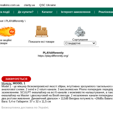
realkino.com.ua
clarity.ua
QSC Ukraine
а події
|
Де купити?
|
Каталог
|
Інтернет-замовлення
|
Реалізова
ння
\
PLAYdifferently
\
Сортування
ки акційні
Показати всі товари
овари
PLAYdifferently
https://playdifferently.org/
ЗАКІНЧУЄТЬСЯ
Модель:
MODEL 1
Model 1 - це мікшер безкомпромісної якості збірки, інтуїтивно зрозумілого тактильного
аналогової схеми. 2 send и 2 return канали. 3 високоякісних Phonо попередніх перед
заземленням. SCULPT еквалайзер на всі 6 каналів з можливістю налаштування, а так
еквалайзер на Master і двосмуговий на Booth виходи. 2 незалежних канали попереднь
два роз'єми живлення. Динамічний діапазон > 112dB Вихідна потужність +28dBu Balan
Вага: 5,4 кг Габарити: 37 x 32 x 11,5 см
Безкоштовна доставка по Україні.