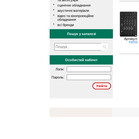
та аксесуари
сценічне обладнання
акустичні матеріали
відео та кінопроекційне
обладнання
всі бренди
Пошук у каталозі
Артикул:
530311
Особистий кабінет
Логін:
Пароль: