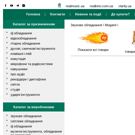
realmusic.ua
realkino.com.ua
clarity.ua
Головна
|
Контакти
|
Новини та події
|
Де купити?
Каталог за призначенням
Звукове обладнання
\
Mogami
\
dj обладнання
відеообладнання
гітарне обладнання
духові, смичкові інструменти
Показати всі товари
товари
клавішні і midi
комутація
мікрофони та радіосистеми
навушники
про аудіо
рекордери / диктофони
світло
студія
ударні інструменти
Каталог за виробниками
звукове обладнання
світлове обладнання
dj обладнання
музичні інструменти, обладнання