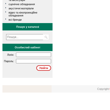
та аксесуари
сценічне обладнання
акустичні матеріали
відео та кінопроекційне
обладнання
всі бренди
Пошук у каталозі
Особистий кабінет
Логін:
Пароль:
Copyright