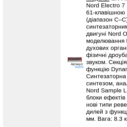
Nord Electro 7
61-клавішною 
(діапазон C–C
синтезаторни
двигуні Nord 
моделювання B
духових орган
фізичні дроуб
звуком. Секція
Артикул:
531974
функцію Dynam
Синтезаторна 
синтезом, ана
Nord Sample Li
блоки ефектів
нові типи реве
дилей з функц
мм. Вага: 8.3 к