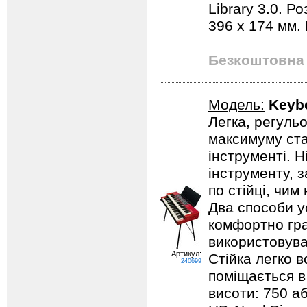
Library 3.0. Р
396 х 174 мм. 
Безкоштовна 
Модель:
Keyb
Легка, регуль
максимуму стаб
інструменті. 
інструменту, 
по стійці, чим
Два способи у
комфортно гра
використовуват
Артикул:
Стійка легко 
240699
поміщається в
висоти: 750 аб