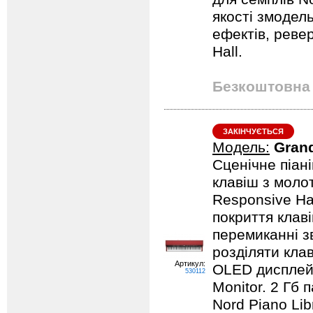
якості змодел
ефектів, реве
Hall.
Безкоштовна 
ЗАКІНЧУЄТЬСЯ
Модель:
Gran
Сценічне піан
клавіш з моло
Responsive Ham
покриття клав
перемиканні з
розділяти клав
Артикул:
OLED дисплей,
530112
Monitor. 2 Гб 
Nord Piano Lib