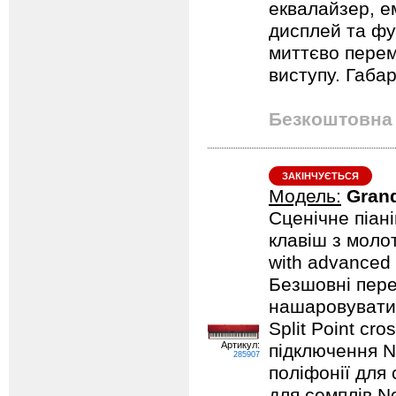
еквалайзер, е
дисплей та фу
миттєво перем
виступу. Габар
Безкоштовна 
ЗАКІНЧУЄТЬСЯ
Модель:
Gran
Сценічне піан
клавіш з моло
with advanced 
Безшовні пере
нашаровувати 
Split Point cr
Артикул:
підключення No
285907
поліфонії для 
для семплів N