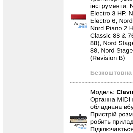
інструменти: 
Electro 3 HP, N
Electro 6, Nor
Артикул:
Nord Piano 2 H
286857
Classic 88 & 7
88), Nord Sta
88, Nord Stag
(Revision B)
Безкоштовна 
Модель:
Clavi
Органна MIDI к
обладнана вбу
Пристрій розм
робить прилад
Артикул:
Підключається
280068