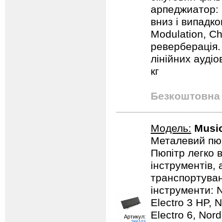
арпеджиатор: 1
вниз і випадко
Modulation, Ch
реверберація.
лінійних аудіо
кг
Безкоштовна 
Модель:
Music
Металевий пюп
Пюпітр легко 
інструментів, 
транспортуван
інструменти: 
Electro 3 HP, N
Electro 6, Nor
Артикул: