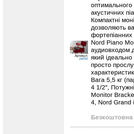
оптимального 
акустичних піа
Компактні мон
дозволяють ва
фортепіанних 
Nord Piano Mo
аудиовходом д
Артикул:
який ідеально
286595
просто прослу
характеристики
Вага 5,5 кг (п
4 1/2", Потужн
Monitor Bracke
4, Nord Grand 
Безкоштовна 