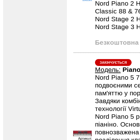
286193
Nord Piano 2 H
Classic 88 & 7
Nord Stage 2 
Nord Stage 3 
Безкоштовна 
ЗАКІНЧУЄТЬСЯ
Модель:
Piano
Nord Piano 5 7
подвоєними се
пам'яттю у пор
Завдяки комбі
технології Vir
Nord Piano 5 
піаніно. Осно
повнозважена 
Артикул: