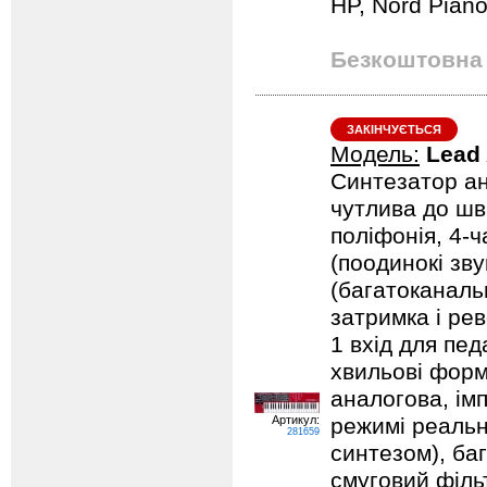
HP, Nord Pian
Безкоштовна 
ЗАКІНЧУЄТЬСЯ
Модель:
Lead
Синтезатор ан
чутлива до шв
поліфонія, 4-
(поодинокі зву
(багатоканальн
затримка і рев
1 вхід для педа
хвильові форм
аналогова, імп
Артикул:
режимі реальн
281659
синтезом), ба
смуговий фільт