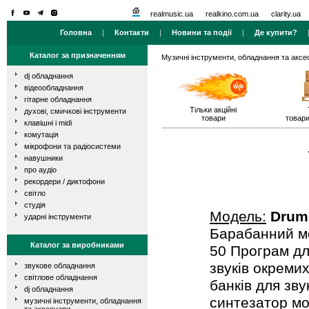
realmusic.ua
realkino.com.ua
clarity.ua
Головна
|
Контакти
|
Новини та події
|
Де купити?
Каталог за призначенням
Музичні інструменти, обладнання та аксе
dj обладнання
відеообладнання
гітарне обладнання
Тільки акційні
духові, смичкові інструменти
товари
товари
клавішні і midi
комутація
мікрофони та радіосистеми
навушники
про аудіо
рекордери / диктофони
світло
студія
Модель:
Drum
ударні інструменти
Барабанний мо
Каталог за виробниками
50 Програм дл
звуків окреми
звукове обладнання
світлове обладнання
банків для зв
dj обладнання
синтезатор мо
музичні інструменти, обладнання