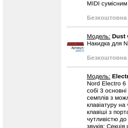
MIDI сумісним
Безкоштовна 
Модель:
Dust
Накидка для N
Артикул:
280072
Безкоштовна 
Модель:
Elect
Nord Electro 6
собі 3 основні
семплів з мож
клавіатуру на 
клавіші з пор
чутливістю до
звуків; Секція