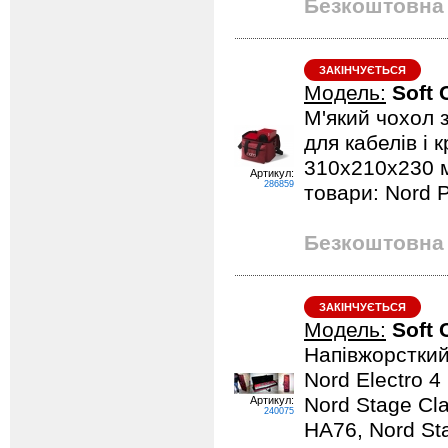
Безкоштовна 
ЗАКІНЧУЄТЬСЯ
Модель:
Soft 
М'який чохол 
для кабелів і 
310x210x230 м
Артикул:
286859
товари: Nord P
Безкоштовна 
ЗАКІНЧУЄТЬСЯ
Модель:
Soft 
Напівжорсткий 
Nord Electro 4
Nord Stage Cla
Артикул:
240075
HA76, Nord St