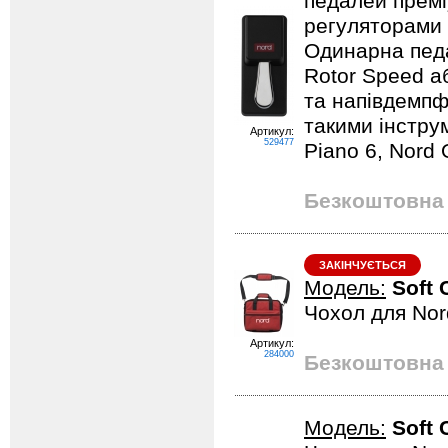
педалей прем
регуляторами 
Одинарна пед
Rotor Speed а
та напівдемпф
такими інстру
Артикул:
529477
Piano 6, Nord 
Безкоштовна 
ЗАКІНЧУЄТЬСЯ
Модель:
Soft
Чохол для No
Артикул:
284000
Безкоштовна 
Модель:
Soft 