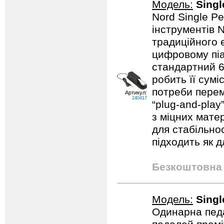
Модель:
Singl
Nord Single P
інструментів 
традиційного 
цифровому піа
стандартний 6
робить її сум
потреби перем
Артикул:
240417
“plug‑and‑play
з міцних мате
для стабільно
підходить як дл
Безкоштовна 
Модель:
Singl
Одинарна педа