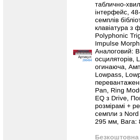
таблично-хвил
інтерфейс, 48-
семплів бібліо
клавіатура з 
Polyphonic Tri
Impulse Morph,
Аналоговий: Ba
Артикул:
осциляторів, 
286494
огинаюча, Амп
Lowpass, Lowp
перевантаженн
Pan, Ring Modu
EQ з Drive, По
розмірамі + ре
семпли з Nord 
295 мм, Вага: 8
Безкоштовна 