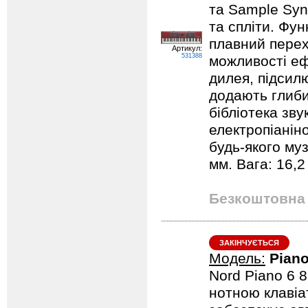
та Sample Syn
та спліти. Фун
плавний перех
Артикул:
531388
можливості еф
дилея, підсил
додають глиби
бібліотека зву
електропіанін
будь-якого му
мм. Вага: 16,2 
Безкоштовна 
ЗАКІНЧУЄТЬСЯ
Модель:
Piano
Nord Piano 6 8
нотною клавіа