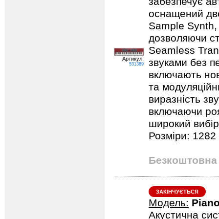
забезпечує авт
оснащений дво
Sample Synth,
дозволяючи ст
Seamless Tran
Артикул:
звуками без п
531389
включають нов
та модуляційн
виразність зву
включаючи роял
широкий вибір
Розміри: 1282 
Безкоштовна 
ЗАКІНЧУЄТЬСЯ
Модель:
Piano
Акустична сис