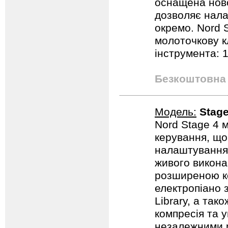
оснащена ново
дозволяє нала
окремо. Nord 
молоточкову к
інструмента: 1
Безкоштовна 
Модель:
Stag
Nord Stage 4 
керування, що
налаштування я
живого викона
розширеною ко
електропіано з
Library, а так
компресія та 
незалежними 