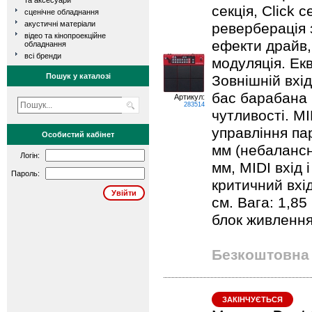
та аксесуари
секція, Click с
сценічне обладнання
акустичні матеріали
реверберація 
відео та кінопроекційне
ефекти драйв,
обладнання
всі бренди
модуляція. Ек
Пошук у каталозі
Зовнішній вхі
бас барабана 
Артикул:
283514
чутливості. MI
управління па
Особистий кабінет
мм (небалансні
Логін:
мм, MIDI вхід і
Пароль:
критичний вхід 
см. Вага: 1,85
блок живлення
Безкоштовна 
ЗАКІНЧУЄТЬСЯ