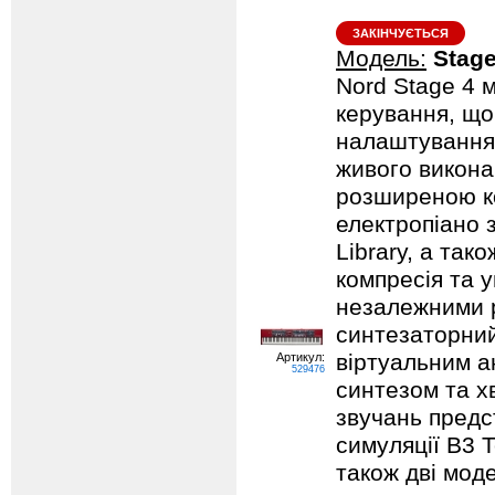
ЗАКІНЧУЄТЬСЯ
Модель:
Stage
Nord Stage 4 
керування, що
налаштування я
живого викона
розширеною ко
електропіано з
Library, а так
компресія та 
незалежними 
синтезаторний
віртуальним а
Артикул:
529476
синтезом та х
звучань предс
симуляції B3 T
також дві моде