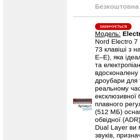
Безкоштовна 
ЗАКІНЧУЄТЬСЯ
Модель:
Elect
Nord Electro 7
73 клавіші з н
E–E), яка ідеа
та електропіа
вдосконалену 
дроубари для 
реальному часі
ексклюзивної б
плавного регу
Артикул:
531975
(512 МБ) осна
обвідної (ADR
Dual Layer ви
звуків, призн