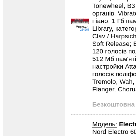
Tonewheel, B3 
органів, Vibra
піано: 1 Гб па
Артикул:
Library, категор
284667
Clav / Harpsic
Soft Release; 
120 голосів пол
512 Мб пам'яті
настройки Atta
голосів поліфо
Tremolo, Wah, 
Flanger, Chorus
Безкоштовна 
Модель:
Elect
Nord Electro 6