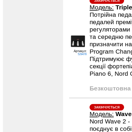
ЗАКІНЧУЄТЬСЯ
Модель:
Tripl
Потрійна педал
педалей прем
регуляторами 
та середню пе
призначити на
Program Chang
Артикул:
529478
Підтримуює фу
секції фортеп
Piano 6, Nord 
Безкоштовна 
ЗАКІНЧУЄТЬСЯ
Модель:
Wave
Nord Wave 2 -
поєднує в соб