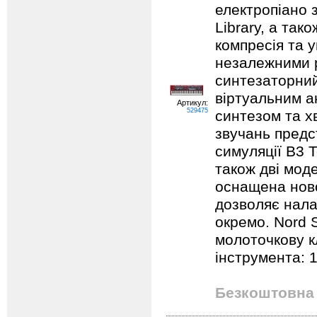
електропіано з
Library, а так
компресія та 
незалежними 
синтезаторний
віртуальним а
Артикул:
529475
синтезом та х
звучань предс
симуляції B3 T
також дві моде
оснащена ново
дозволяє нала
окремо. Nord 
молоточкову к
інструмента: 1
Безкоштовна 