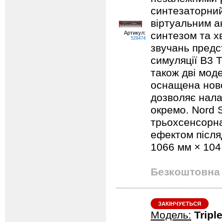
синтезаторний
віртуальним а
Артикул:
синтезом та х
529474
звучань предс
симуляції B3 T
також дві моде
оснащена ново
дозволяє нала
окремо. Nord 
трьохсенсорна
ефектом післяд
1066 мм × 104
Безкоштовна 
ЗАКІНЧУЄТЬСЯ
Модель:
Tripl