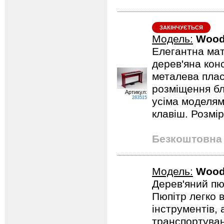
ЗАКІНЧУЄТЬСЯ
Модель:
Wood
Елегантна мат
дерев'яна конс
металева плас
розміщення бл
Артикул:
283515
усіма моделям
клавіш. Розмір
Безкоштовна 
Модель:
Wood
Дерев'яний пю
Пюпітр легко 
інструментів, 
транспортуван