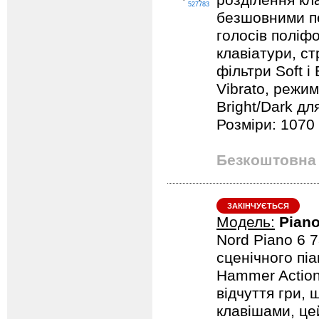
розділення кл
527783
безшовними пе
голосів поліфо
клавіатури, ст
фільтри Soft і 
Vibrato, режим
Bright/Dark дл
Розміри: 1070 
Безкоштовна 
ЗАКІНЧУЄТЬСЯ
Модель:
Piano
Nord Piano 6 
сценічного піа
Hammer Action,
відчуття гри, 
клавішами, цей