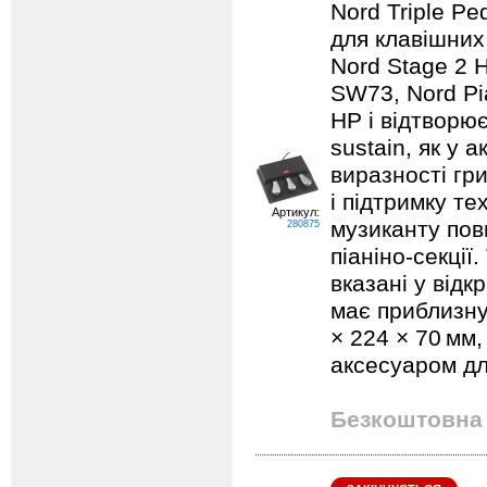
Nord Triple P
для клавішних
Nord Stage 2 
SW73, Nord Pi
HP і відтворює 
sustain, як у 
виразності гр
і підтримку т
Артикул:
музиканту пов
280875
піаніно‑секції
вказані у відк
має приблизну 
× 224 × 70 мм
аксесуаром дл
Безкоштовна 