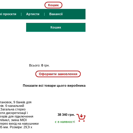
Кошик
ні проєкти
|
Артисти
|
Вакансії
Кошик
Всього:
0
грн.
Показати всі товари цього виробника
ановок, 9 банків для
нів. 6-канальний
. Загальна стерео
ти дискретизації і
38 340 грн.
игерів для підключення
л/викл, зміна MIDI
є в наявності
стерео вихід на навушники
 35 мм. Розміри: 29,9 x