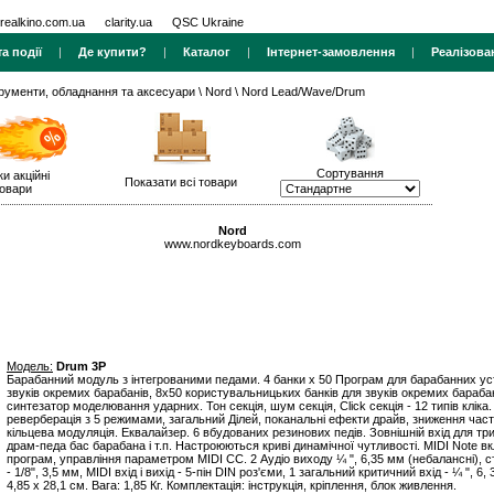
realkino.com.ua
clarity.ua
QSC Ukraine
а події
|
Де купити?
|
Каталог
|
Інтернет-замовлення
|
Реалізова
трументи, обладнання та аксесуари
\
Nord
\ Nord Lead/Wave/Drum
Сортування
ки акційні
Показати всі товари
овари
Nord
www.nordkeyboards.com
Модель:
Drum 3P
Барабанний модуль з інтегрованими педами. 4 банки x 50 Програм для барабанних уст
звуків окремих барабанів, 8x50 користувальницьких банків для звуків окремих бараба
синтезатор моделювання ударних. Тон секція, шум секція, Click секція - 12 типів кліка
реверберація з 5 режимами, загальний Ділей, поканальні ефекти драйв, зниження часто
кільцева модуляція. Еквалайзер. 6 вбудованих резинових педів. Зовнішній вхід для тр
драм-педа бас барабана і т.п. Настроюються криві динамічної чутливості. MIDI Note вк
програм, управління параметром MIDI CC. 2 Аудіо виходу ¼ ", 6,35 мм (небалансні), 
- 1/8", 3,5 мм, MIDI вхід і вихід - 5-пін DIN роз'єми, 1 загальний критичний вхід - ¼ ", 6,
4,85 x 28,1 см. Вага: 1,85 Кг. Комплектація: інструкція, кріплення, блок живлення.