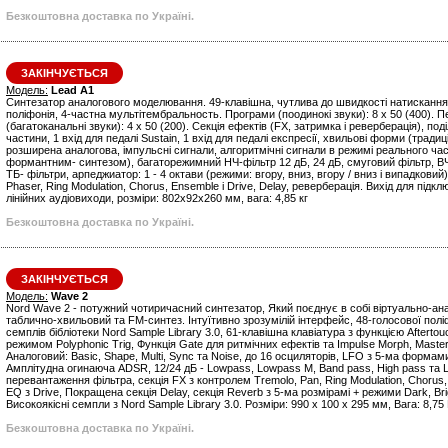
Безкоштовна доставка по Україні.
ЗАКІНЧУЄТЬСЯ
Модель:
Lead A1
Синтезатор аналогового моделювання. 49-клавішна, чутлива до швидкості натискання 
поліфонія, 4-частна мультітембральность. Програми (поодинокі звуки): 8 х 50 (400).
(багатоканальні звуки): 4 х 50 (200). Секція ефектів (FX, затримка і реверберація), под
частини, 1 вхід для педалі Sustain, 1 вхід для педалі експресії, хвильові форми (тради
розширена аналогова, імпульсні сигнали, алгоритмічні сигнали в режимі реального час
формантним- синтезом), багаторежимний НЧ-фільтр 12 дБ, 24 дБ, смуговий фільтр, ВЧ
ТБ- фільтри, арпеджиатор: 1 - 4 октави (режими: вгору, вниз, вгору / вниз і випадковий)
Phaser, Ring Modulation, Chorus, Ensemble і Drive, Delay, реверберація. Вихід для підк
лінійних аудіовиходи, розміри: 802x92x260 мм, вага: 4,85 кг
Безкоштовна доставка по Україні.
ЗАКІНЧУЄТЬСЯ
Модель:
Wave 2
Nord Wave 2 - потужний чотиричасний синтезатор, Який поєднує в собі віртуально-ан
таблично-хвильовий та FM-синтез. Інтуїтивно зрозумілій інтерфейс, 48-голосової поліф
семплів бібліотеки Nord Sample Library 3.0, 61-клавішна клавіатура з функцією Aftertou
режимом Polyphonic Trig, Функція Gate для ритмічних ефектів та Impulse Morph, Master
Аналоговий: Basic, Shape, Multi, Sync та Noise, до 16 осциляторів, LFO з 5-ма формам
Амплітудна огинаюча ADSR, 12/24 дБ - Lowpass, Lowpass M, Band pass, High pass та 
перевантаження фільтра, секція FX з контролем Tremolo, Pan, Ring Modulation, Chorus,
EQ з Drive, Покращена секція Delay, секція Reverb з 5-ма розмірамі + режими Dark, Bri
Високоякісні семпли з Nord Sample Library 3.0. Розміри: 990 x 100 x 295 мм, Вага: 8,75 
Безкоштовна доставка по Україні.