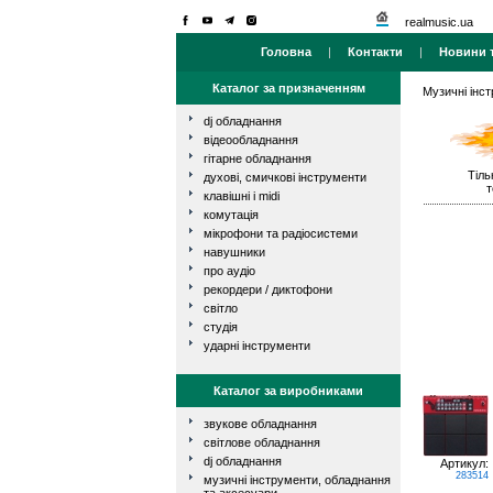
realmusic.ua
Головна
|
Контакти
|
Новини т
Каталог за призначенням
Музичні інс
dj обладнання
відеообладнання
гітарне обладнання
Тіль
духові, смичкові інструменти
т
клавішні і midi
комутація
мікрофони та радіосистеми
навушники
про аудіо
рекордери / диктофони
світло
студія
ударні інструменти
Каталог за виробниками
звукове обладнання
світлове обладнання
dj обладнання
Артикул:
283514
музичні інструменти, обладнання