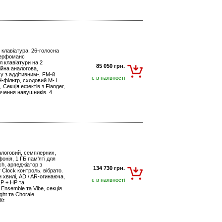
клавіатура, 26-голосна
 Перфоманс
іл клавіатури на 2
85 050 грн.
ційна аналогова,
у з аддітивним-, FM-й
є в наявності
-фільтр, сходовий М- і
, Секція ефектів з Flanger,
лючення навушників. 4
алоговий, семплерних,
онія, 1 ГБ пам'яті для
ch, арпеджіатор з
134 730 грн.
 Clock контроль, вібрато.
и хвилі, AD / AR-огинаюча,
є в наявності
LP + HP та
 Ensemble та Vibe, секція
ght та Chorale.
Кг.