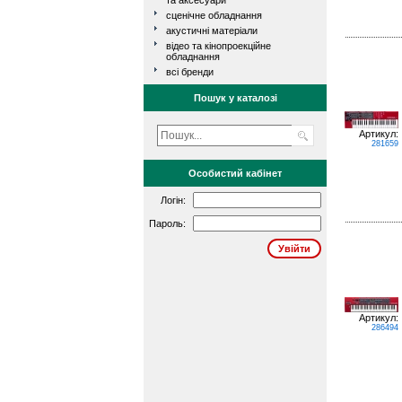
та аксесуари
сценічне обладнання
акустичні матеріали
відео та кінопроекційне
обладнання
всі бренди
Пошук у каталозі
Артикул:
281659
Особистий кабінет
Логін:
Пароль:
Артикул:
286494