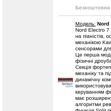
Безкоштовна 
Модель:
Nord 
Nord Electro 
на піаністів,
механікою Kaw
сенсорами для
Це перша моде
фізичні дроуб
Секція фортеп
механіку та п
динамічну ком
Артикул:
використовува
531976
керуванням фі
має розширену
алгоритми рев
Функція Split 