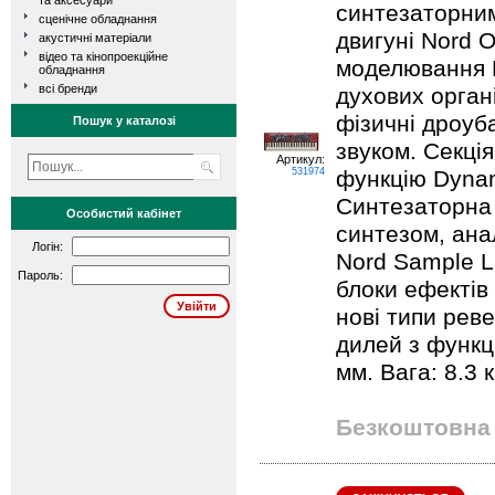
та аксесуари
синтезаторни
сценічне обладнання
двигуні Nord 
акустичні матеріали
відео та кінопроекційне
моделювання B
обладнання
всі бренди
духових орган
фізичні дроуб
Пошук у каталозі
звуком. Секція
Артикул:
531974
функцію Dynam
Синтезаторна 
Особистий кабінет
синтезом, ана
Логін:
Nord Sample Li
Пароль:
блоки ефектів
нові типи реве
дилей з функц
мм. Вага: 8.3 к
Безкоштовна 