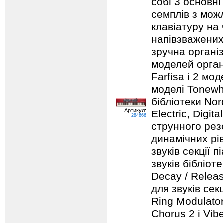
собі 3 основні
семплів з мож
клавіатуру на 
напівзважених
зручна організ
моделей орган
Farfisa і 2 мод
моделі Tonewhe
бібліотеки Nord
Артикул:
Electric, Digit
284666
струнного резо
динамічних рів
звуків секції 
звуків бібліот
Decay / Releas
для звуків сек
Ring Modulator
Chorus 2 і Vib