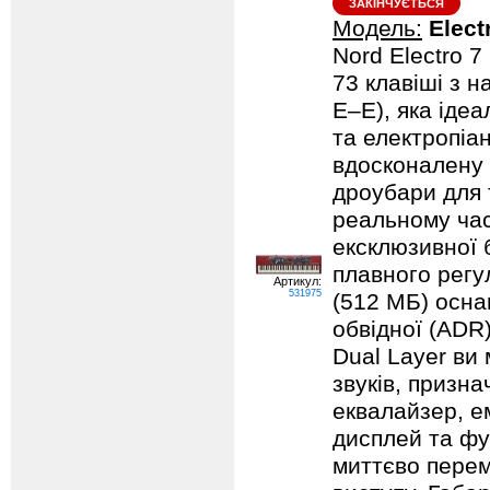
ЗАКІНЧУЄТЬСЯ
Модель:
Elect
Nord Electro 7
73 клавіші з н
E–E), яка ідеа
та електропіа
вдосконалену 
дроубари для 
реальному часі
ексклюзивної б
плавного регу
Артикул:
531975
(512 МБ) осна
обвідної (ADR
Dual Layer ви
звуків, призн
еквалайзер, е
дисплей та фу
миттєво перем