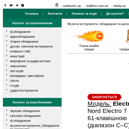
realmusic.ua
realkino.com.ua
clarity.ua
Головна
|
Контакти
|
Новини та події
|
Де купити?
Каталог за призначенням
Музичні інструменти, обладнання та аксе
dj обладнання
відеообладнання
гітарне обладнання
Тільки акційні
духові, смичкові інструменти
товари
товари
клавішні і midi
комутація
мікрофони та радіосистеми
навушники
про аудіо
рекордери / диктофони
світло
студія
ударні інструменти
ЗАКІНЧУЄТЬСЯ
Модель:
Elect
Каталог за виробниками
Nord Electro 7
звукове обладнання
світлове обладнання
61-клавішною 
dj обладнання
(діапазон C–C
музичні інструменти, обладнання