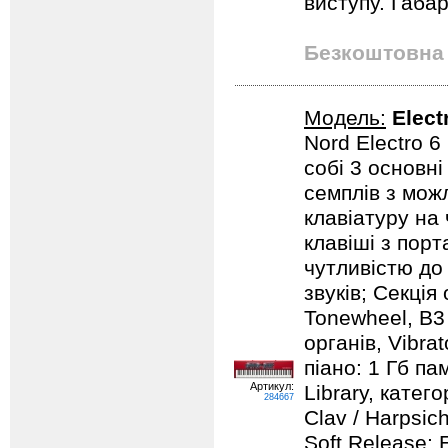
виступу. Габар
Безкоштовна 
Модель:
Elect
Nord Electro 6
собі 3 основні
семплів з мож
клавіатуру на 
клавіші з пор
чутливістю до
звуків; Секція
Tonewheel, B3 
органів, Vibra
піано: 1 Гб па
Артикул:
Library, категор
284667
Clav / Harpsic
Soft Release; 