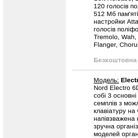
120 голосів пол
512 Мб пам'яті
настройки Atta
голосів поліфо
Tremolo, Wah, 
Flanger, Chorus
Безкоштовна 
Модель:
Elect
Nord Electro 6
собі 3 основні
семплів з мож
клавіатуру на 
напівзважена 
зручна організ
моделей орган