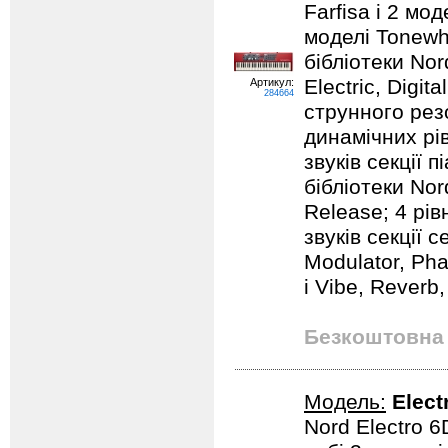
Farfisa і 2 мод
моделі Tonewhe
бібліотеки Nord
Electric, Digit
Артикул:
284664
струнного резо
динамічних рів
звуків секції п
бібліотеки Nor
Release; 4 рів
звуків секції 
Modulator, Pha
і Vibe, Reverb,
Безкоштовна 
Модель:
Elect
Nord Electro 6