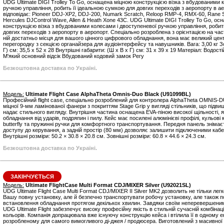
UDG Ultimate DIGI Trolley To Go, оснащена міцною конструкцією візка з вбудованими
ручкою управління, робить її ідеальною сумкою для довгих переходів з аеропорту в а
відповідає: Pioneer DDJ-XP2, DDJ-200, Numark Scratch, Reloop RMP-4, RMX-60, Rane Six
Hercules DJControl Wave, Allen & Heath Xone 43C. UDG Ultimate DIGI Trolley To Go, о
конструкцією візка з вбудованими колесами і двоступеневої ручкою управління, робит
довгих переходів з аеропорту в аеропорт. Спеціально розроблена з орієнтацією на час
ній достатньо місця для вашого цінного цифрового обладнання, вона має великий цент
перегородку з секцією органайзера для аудіоінтерфейсу та навушників. Вага: 3,00 кг З
Г) см: 35,5 x 52 x 28 Внутрішні габарити: (Ш х В х Г) см: 31 х 39 х 19 Матеріал: Водос
М'який основний відсік Вбудований кодовий замок Регу
Безкоштовна доставка по Україні.
Модель:
Ultimate Flight Case AlphaTheta Omnis-Duo Black (U91099BL)
Професійний flight case, спеціально розроблений для контролера AlphaTheta OMNIS-D
міцної 9-мм ламінованої фанери з покриттям Stage Grip у вигляді стільників, що підвищ
надає стильного вигляду. Внутрішня частина оснащена EVA-піною високої щільності, 
обладнання від ударів, подряпин і пилу. Кейс має посилені алюмінієві профілі, кульові 
butterfly та пружинні ручки для комфортного транспортування. Передня панель зніма
доступу до керування, а задній простір (80 мм) дозволяє залишити підключеними кабе
Внутрішні розміри: 50.2 × 30.8 × 20.8 см. Зовнішні розміри: 60.8 × 44.6 × 24.3 см.
Безкоштовна доставка по Україні.
ЗАКІНЧУЄТЬСЯ
Модель:
Ultimate FlightCase Multi Format CDJ/MIXER Silver (U92021SL)
UDG Ultimate Flight Case Multi Format CDJ/MIXER II Silver MK2 дозволить не тільки лег
Вашу повну установку, але й безпечно транспортувати робочу установку, але також 
встановлення обладнання протягом декількох хвилин. Завдяки своїм неперевершени
UDG Ultimate Flight забезпечує високу професійну якість в стильній сучасній комбінації
кольорів. Компанія допрацювала вже існуючу конструкцію кейса і втілила її в одному е
розробленому для самого вимогливого ді-джея / продюсера. Виготовлений з масивно