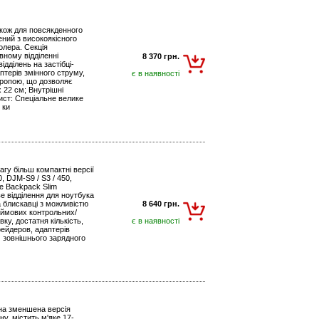
також для повсякденного
ений з високоякісного
олера. Секція
вному відділенні
8 370 грн.
дділень на застібці-
птерів змінного струму,
є в наявності
тропою, що дозволяє
x 22 см; Внутрішні
ист: Спеціальне велике
 ки
агу більш компактні версії
, DJM-S9 / S3 / 450,
te Backpack Slim
е відділення для ноутбука
 блискавці з можливістю
8 640 грн.
юймових контрольних/
вку, достатня кількість,
є в наявності
фейдеров, адаптерів
 зовнішнього зарядного
дна зменшена версія
у, містить м'яке 17-