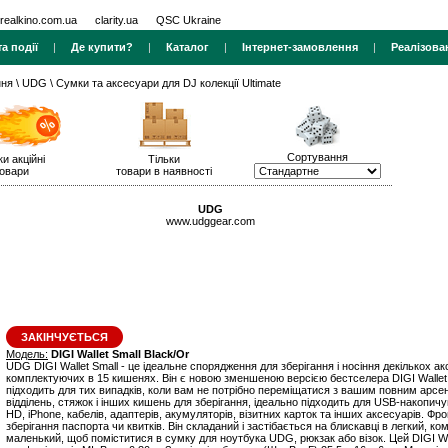
realkino.com.ua
clarity.ua
QSC Ukraine
а події
|
Де купити?
|
Каталог
|
Інтернет-замовлення
|
Реалізова
ння
\
UDG
\ Сумки та аксесуари для DJ колекції Ultimate
Сортування
ки акційні
Тільки
овари
товари в наявності
UDG
www.udggear.com
ЗАКІНЧУЄТЬСЯ
Модель:
DIGI Wallet Small Black/Or
UDG DIGI Wallet Small - це ідеальне спорядження для зберігання і носіння декількох ак
комплектуючих в 15 кишенях. Він є новою зменшеною версією бестселера DIGI Wallet 
підходить для тих випадків, коли вам не потрібно переміщатися з вашим повним арсен
відділень, стяжок і інших кишень для зберігання, ідеально підходить для USB-накопичу
HD, iPhone, кабелів, адаптерів, акумуляторів, візитних карток та інших аксесуарів. Ф
зберігання паспорта чи квитків. Він складаний і застібається на блискавці в легкий, к
маленький, щоб поміститися в сумку для ноутбука UDG, рюкзак або візок. Цей DIGI Wa