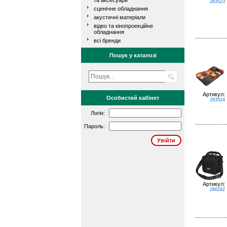
та аксесуари
283523
сценічне обладнання
акустичні матеріали
відео та кінопроекційне
обладнання
всі бренди
Пошук у каталозі
Артикул:
Особистий кабінет
283524
Логін:
Пароль:
Артикул:
286292