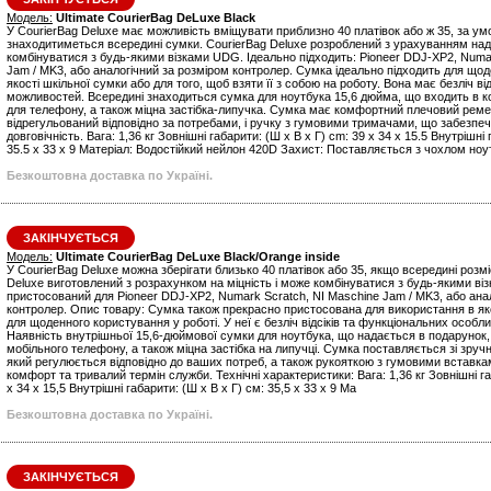
Модель:
Ultimate CourierBag DeLuxe Black
У CourierBag Deluxe має можливість вміщувати приблизно 40 платівок або ж 35, за ум
знаходитиметься всередині сумки. CourierBag Deluxe розроблений з урахуванням над
комбінуватися з будь-якими візками UDG. Ідеально підходить: Pioneer DDJ-XP2, Numa
Jam / MK3, або аналогічний за розміром контролер. Сумка ідеально підходить для що
якості шкільної сумки або для того, щоб взяти її з собою на роботу. Вона має безліч ві
можливостей. Всередині знаходиться сумка для ноутбука 15,6 дюйма, що входить в к
для телефону, а також міцна застібка-липучка. Сумка має комфортний плечовий реме
відрегульований відповідно за потребами, і ручку з гумовими тримачами, що забезпе
довговічність. Вага: 1,36 кг Зовнішні габарити: (Ш х В х Г) cm: 39 x 34 x 15.5 Внутрішні 
35.5 x 33 x 9 Матеріал: Водостійкий нейлон 420D Захист: Поставляється з чохлом ноу
Безкоштовна доставка по Україні.
ЗАКІНЧУЄТЬСЯ
Модель:
Ultimate CourierBag DeLuxe Black/Orange inside
У CourierBag Deluxe можна зберігати близько 40 платівок або 35, якщо всередині розмі
Deluxe виготовлений з розрахунком на міцність і може комбінуватися з будь-якими в
пристосований для Pioneer DDJ-XP2, Numark Scratch, NI Maschine Jam / MK3, або ана
контролер. Опис товару: Сумка також прекрасно пристосована для використання в яко
для щоденного користування у роботі. У неї є безліч відсіків та функціональних особл
Наявність внутрішньої 15,6-дюймової сумки для ноутбука, що надається в подарунок
мобільного телефону, а також міцна застібка на липучці. Сумка поставляється зі зру
який регулюється відповідно до ваших потреб, а також рукояткою з гумовими вставка
комфорт та тривалий термін служби. Технічні характеристики: Вага: 1,36 кг Зовнішні га
x 34 x 15,5 Внутрішні габарити: (Ш x В x Г) см: 35,5 x 33 x 9 Ма
Безкоштовна доставка по Україні.
ЗАКІНЧУЄТЬСЯ