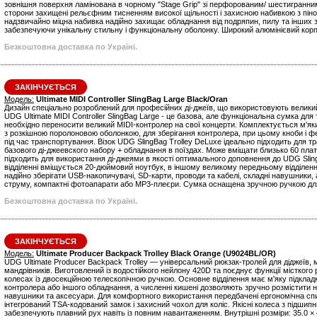
зовнішня поверхня ламінована в чорному "Stage Grip" зі перфорованим/ шестигранним
сторони захищені рельєфним тисненням високої щільності і захисною набивкою з пін
надзвичайно міцна набивка надійно захищає обладнання від подряпин, пилу та інших з
забезпечуючи унікальну стильну і функціональну оболонку. Широкий алюмінієвий корп
Безкоштовна доставка по Україні.
ЗАКІНЧУЄТЬСЯ
Модель:
Ultimate MIDI Controller SlingBag Large Black/Oran
Дизайн спеціально розроблений для професійних ді-джеїв, що використовують велики
UDG Ultimate MIDI Controller SlingBag Large - це базова, але функціональна сумка для 
необхідно переносити великий MIDI-контролер на свої концерти. Комплектується м'я
з розкішною поролоновою оболонкою, для зберігання контролера, при цьому кноби і ф
під час транспортування. Візок UDG SlingBag Trolley DeLuxe ідеально підходить для т
базового ді-джеевского набору + обладнання в поїздах. Може вміщати близько 60 плат
підходить для використання ді-джеями в якості оптимального доповнення до UDG Sli
відділенні вміщується 20-дюймовий ноутбук, в іншому великому передньому відділенн
надійно зберігати USB-накопичувачі, SD-карти, проводи та кабелі, складні навушники,
струму, компактні фотоапарати або MP3-плеєри. Сумка оснащена зручною ручкою дл
Безкоштовна доставка по Україні.
ЗАКІНЧУЄТЬСЯ
Модель:
Ultimate Producer Backpack Trolley Black Orange (U9024BL/OR)
UDG Ultimate Producer Backpack Trolley — універсальний рюкзак-тролей для діджеїв, 
мандрівників. Виготовлений із водостійкого нейлону 420D та поєднує функції місткого р
колесах із двосекційною телескопічною ручкою. Основне відділення має м'яку підклад
контролера або іншого обладнання, а численні кишені дозволяють зручно розмістити но
навушники та аксесуари. Для комфортного використання передбачені ергономічна спин
інтегрований TSA-кодований замок і захисний чохол для коліс. Якісні колеса з підши
забезпечують плавний рух навіть із повним навантаженням. Внутрішні розміри: 35.0 × 4