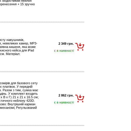
ал: Водостійкий нейлон
перенесення + 15 зручно
хисту навушників,
ня, невеликих камер, MP3-
2 349 грн.
 наявна кишеня, яка може
хисного кейса для iPad
є в наявності
 см. Матеріал:
розмірів для базового сету
 платівок. У передній
ів. Разом з тим, сумка має
адінь. У комплект входить
2 862 грн.
х В х Г) 21 x 21 x 16.5 см;
істичного нейлону 420D.
є в наявності
ково: Внутрішній карман
 механізмі; Регульований