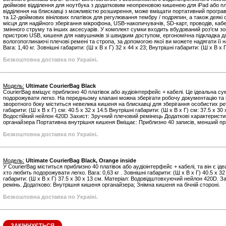
дюймове відділення для ноутбука з додатковим неопреновою кишенею для iPad або п
відділення на блискавці з можливістю розширення, може вміщати портативний програва
та 12-дюймових вінілових платівок для регулювання тембру / подряпин, а також деякі о
місця для надійного зберігання мікрофона, USB-накопичувачів, SD-карт, проводів, кабе
змінного струму та інших аксесуарів. У комплект сумки входить вбудований роз'єм з
пристрою USB, кишеня для навушників зі швидким доступом, ергономічна підкладка дл
вологопоглинаючі плечові ремені та стропа, за допомогою якої ви можете надягати її 
Вага: 1,40 кг. Зовнішні габарити: (Ш х В х Г) 32 x 44 x 23; Внутрішні габарити: (Ш х В х 
Безкоштовна доставка по Україні.
Модель:
Ultimate CourierBag Black
CourierBag вміщує приблизно 40 платівок або аудіоінтерфейс + кабелі. Це ідеальна су
подорожувати легко. На передньому клапані можна зберігати робочу документацію та і
зворотного боку міститься невелика кишеня на блискавці для зберігання особистих реч
габарити: (Ш х В х Г) см: 40.5 x 32 x 14.5 Внутрішні габарити: (Ш х В х Г) см: 37.5 x 30
Водостійкий нейлон 420D Захист: Зручний плечовий ремінець Додаткові характеристи
органайзера Портативна внутрішня кишеня Вміщає: Приблизно 40 записів, менший пр
Безкоштовна доставка по Україні.
Модель:
Ultimate CourierBag Black, Orange inside
У CourierBag міститься приблизно 40 платівок або аудіоінтерфейс + кабелі, та він є і
хто любить подорожувати легко. Вага: 0,63 кг . Зовнішні габарити: (Ш х В х Г) 40.5 x 32
габарити: (Ш х В х Г) 37.5 x 30 x 13 см. Матеріал: Водовідштовхуючий нейлон 420D. 
ремінь. Додатково: Внутрішня кишеня органайзера; Знімна кишеня на бічній стороні.
Безкоштовна доставка по Україні.
ЗАКІНЧУЄТЬСЯ