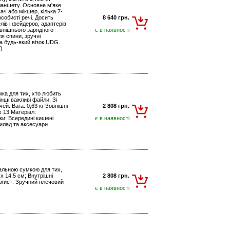
ланшету. Основне м'яке
ч або мікшер, кілька 7-
собисті речі. Досить
8 640 грн.
лів і фейдеров, адаптерів
овнішнього зарядного
є в наявності
я спини, зручні
на будь-який візок UDG.
Г)
мка для тих, хто любить
нші важливі файли. Зі
ей. Вага: 0,63 кг Зовнішні
2 808 грн.
 x 13 Матеріал:
ки: Всередині кишені
є в наявності
илад та аксесуари
деальною сумкою для тих,
 x 14.5 см; Внутрішні
2 808 грн.
Захист: Зручний плечовий
є в наявності