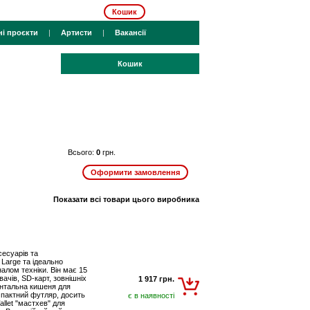
Кошик
ні проєкти
|
Артисти
|
Вакансії
Кошик
Всього:
0
грн.
Показати всі товари цього виробника
сесуарів та
Large та ідеально
алом техніки. Він має 15
вачів, SD-карт, зовнішніх
1 917 грн.
ронтальна кишеня для
омпактний футляр, досить
є в наявності
llet "мастхев" для