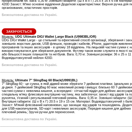
професіоналів MI. Вага: 0,30 кг Зовнішні габарити: (Ш х В х Г) 25.5 x 16 x 6 см Матері
420D Захист: М'яке основне відділення Додаткові характеристики: Верхня ручка для 
організованих, еластичних просторів.
Безкоштовна доставка по Україні.
ЗАКІНЧУЄТЬСЯ
Модель:
UDG Ultimate DIGI Wallet Large Black (U9983BL/OR)
UDG DIGI Wallet Large - це стильний та ефективний спосіб організації, зберігання і за
зовнішніх жорстких дисків, USB флешок, проводів і кабелів, iPhone, адаптерів живлен
програвачів та інших аксесуарів - в цілому 18 відділень. На лицьовій частині сумки є
використовуватися для зберігання документів. Футляр також може служити в якості за
або більшості інших планшетів та нетбуків. Вага: 0,70 кг. Зовнішні розміри: 36 x 25 x 11
Водовідштовхуючий нейлон 420D.
Безкоштовна доставка по Україні.
Модель:
Ultimate 7'' SlingBag 60 Black(U9991BL)
7” SlingBag 60 - це сумка, в якій діджей може зберігати 7-дюймові платівки. Ідеальних 
ді-джея. 7-дюймовий SlingBag 60 має невеликий розмір і вміщує близько 60 7-дюймових
частині сумки є невелика кишеня, а всередині - сітчастий відділ для дрібних аксесуар
спеціальну м'яку флисовую внутрішню частину, яка забезпечує захист від ударів та п
рукоятка, з'ємний і регульований плечовий ремінь. Вага: 0,35 кг. Зовнішні габарити: (Ш 
Внутрішні габарити: (Ш х В х Г) 20.5 x 19 x 15 см. Матеріал: Водовідштовхуючий з бал
Захист: М'який флісований наповнювач, що захищає від ударів та пошкоджень. Додат
для USB-накопичувачів, SD-карт і невеликих аксесуарів; Передня кишеня для дрібних
плечовий ремінь; Зручні ручки для перенесення.
Безкоштовна доставка по Україні.