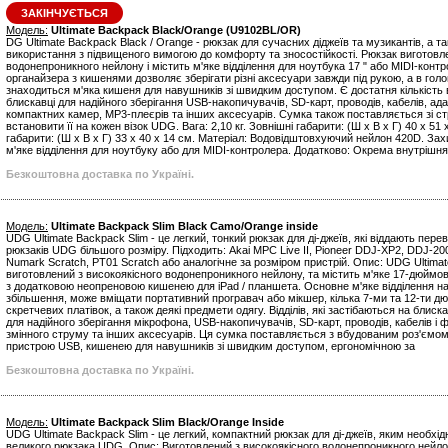
ЗАКІНЧУЄТЬСЯ
Модель:
Ultimate Backpack Black/Orange (U9102BL/OR)
DG Ultimate Backpack Black / Orange - рюкзак для сучасних діджеїв та музикантів, а 
використання з підвищеного вимогою до комфорту та зносостійкості. Рюкзак виготовл
водонепроникного нейлону і містить м'яке відділення для ноутбука 17 " або MIDI-контр
органайзера з кишенями дозволяє зберігати різні аксесуари завжди під рукою, а в голо
знаходиться м'яка кишеня для навушників зі швидким доступом. Є достатня кількість ві
блискавці для надійного зберігання USB-накопичувачів, SD-карт, проводів, кабелів, ада
компактних камер, MP3-плеєрів та інших аксесуарів. Сумка також поставляється зі с
встановити її на кожен візок UDG. Вага: 2,10 кг. Зовнішні габарити: (Ш х В х Г) 40 x 51 
габарити: (Ш х В х Г) 33 x 40 x 14 см. Матеріал: Водовідштовхуючий нейлон 420D. Зах
м'яке відділення для ноутбуку або для MIDI-контролера. Додатково: Окрема внутрішня
Безкоштовна доставка по Україні.
Модель:
Ultimate Backpack Slim Black Camo/Orange inside
UDG Ultimate Backpack Slim - це легкий, тонкий рюкзак для ді-джеїв, які віддають перев
рюкзаків UDG більшого розміру. Підходить: Akai MPC Live II, Pioneer DDJ-XP2, DDJ-200
Numark Scratch, PT01 Scratch або аналогічне за розміром пристрій. Опис: UDG Ultima
виготовлений з високоякісного водонепроникного нейлону, та містить м'яке 17-дюймов
з додатковою неопреновою кишенею для iPad / планшета. Основне м'яке відділення на
збільшення, може вміщати портативний програвач або мікшер, кілька 7-ми та 12-ти д
скретчевих платівок, а також деякі предмети одягу. Відділів, які застібаються на блиска
для надійного зберігання мікрофона, USB-накопичувачів, SD-карт, проводів, кабелів і 
змінного струму та інших аксесуарів. Ця сумка поставляється з вбудованим роз'ємом
пристрою USB, кишенею для навушників зі швидким доступом, ергономічною за
Безкоштовна доставка по Україні.
Модель:
Ultimate Backpack Slim Black/Orange Inside
UDG Ultimate Backpack Slim - це легкий, компактний рюкзак для ді-джеїв, яким необхі
великого рюкзака UDG. Опис: Виготовлений з високоякісного водонепроникного нейлон