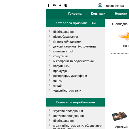
realmusic.ua
Головна
|
Контакти
|
Новини т
Каталог за призначенням
DJ обладна
dj обладнання
відеообладнання
гітарне обладнання
Тіль
духові, смичкові інструменти
т
клавішні і midi
комутація
мікрофони та радіосистеми
навушники
про аудіо
рекордери / диктофони
світло
студія
ударні інструменти
Каталог за виробниками
звукове обладнання
світлове обладнання
dj обладнання
музичні інструменти, обладнання
Артикул: