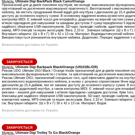
Модель:
Ultimate Digi BackPack Black Camo/Orange
Призначений для ді-джеїв покоління ноутбуків, він володіє максимальною функціональн
орієнтований на досягнення максимальної практичності. Виготовлений з високоякісно
нейлону, він містить продуманий бічний відділ для ноутбука з діагоналлю до 15,4 дюйм
доступу до основного корпусу сумки. В основному відділенні можна розмістити додатк
контролер MIDI. Є знімний чохол для інтерфейсу, додатково на верхній частині сумки
м'якою підкладкою для навушників та швидким доступом.У сумці передбачено 5 відсікі
надійного зберігання USB-накопичувачів, SD-карт, проводів і кабелів, адаптерів змінн
камер, MP3-плеєрів та інших аксесуарів. Вага: 2,10 кг . Зовнішні габарити: (Ш х В х Г) 3
Внутрішні габарити: (Ш х В х Г) 30 x 42 x 13 см. Матеріал: Водовідштовхуючий нейлон
Використовується різноманітна внутрішня набивка. Додатково: Переднє відділення з о
Безкоштовна доставка по Україні.
ЗАКІНЧУЄТЬСЯ
Модель:
Ultimate Digi Backpack Black/Orange (U9101BL/OR)
Рюкзак UDG Ultimate DIGI Black / Orange Inside призначений для ді-джеїв покоління ноу
максимальною функціональністю і стилем, та орієнтований на досягнення максимальн
Рюкзак Ultimate DIGI, призначений спеціально того, щоб ефективно діджеїти на ноутбу
високоякісного водонепроникного нейлону, в ньому є розумно спроектоване бічне відд
діагоналлю до 15,4 дюймів, яке не заважає доступу до основного корпусу сумки. В ос
розмістити додатковий ноутбук, а також контролер MIDI. Є знімний чохол для інтерфейс
рюкзака – кишеня для навушників з м'якою підкладкою і швидким доступом. Крім того, в
блискавці для надійного зберігання USB-накопичувачів, SD-карт, проводів і кабелів, ад
компактних камер, MP3-плеєрів та інших аксесуарів. Вага: 2,10 кг. Зовнішні габарити: (
см; Внутрішні габарити: (Ш х В х Г) 30 x 42 x 13 см. Матеріал: Водов
Безкоштовна доставка по Україні.
ЗАКІНЧУЄТЬСЯ
Модель:
Ultimate Digi Trolley To Go Black/Orange