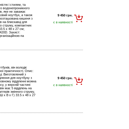
істю і стилем, та
го водонепроникного
ів, яке не заважає
овий ноутбук, а також
9 450 грн.
 розташована кишеня з
в на блискавці для
є в наявності
ого струму, компактних
3.5 x 48 x 27 см;
 420D. Захист:
рганізаційною па
тбуків, він володіє
ої практичності. Опис:
ці. Виготовлений з
ілення для ноутбуку з
9 450 грн.
новному відділенні можна
у, у верхній частині
є в наявності
ін має 5 відділень на
аптерів змінного струму,
Ш х В х Г) 33.5 x 48 x 27