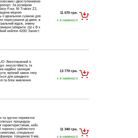
 колесами і двоступеневою
еропорт. За розміром
ty-Four, NI Traktor Z2,
снащена міцною
11 070 грн.
ь її ідеальною сумкою для
те пересування ді-джея, в
є в наявності
ральний відсік, знімну
овнішні габарити: (Ш х В х
тійкий нейлон 420D Захист:
UO. Виготовлений із
ує зносостійкість та
яка надійно захищає
13 770 грн.
кути, врізний замок типу
ється для швидкого
є в наявності
лі та блок живлення.
ко та зручно перевезти
полегшує процедуру
м характеристикам, кейс
 чорного і сріблястого
11 340 грн.
кземплярі, спеціально
ї фанери, товщиною 9 мм,
є в наявності