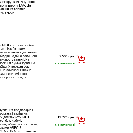
 візерунком. Внутрішні
ополістиролу EVA. Ця
овнішніх впливів,
ус з чорн
й MIDI-контролер. Опис:
тих діджеїв, яким
ким основним відділенням
ейдери надійно захищені
7 560 грн.
ранспортування LP і
івок, ця сумка ідеально
є в наявності
ngBag. У передньому
і на блискавці можна
 адаптери змінного
я перенесення, р
музичних продюсерів і
юкзака і валізи на
ку для захисту MIDI-
13 770 грн.
утбук, кабелі,
ка, м'які плечові лямки,
є в наявності
пниками ABEC-7
5.5 × 15.5 см. Зовнішні