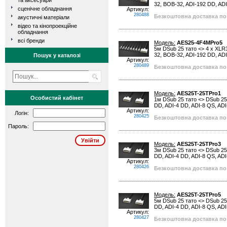
та аксесуари
32, BOB-32, ADI-192 DD, ADI
сценічне обладнання
Артикул:
280488
Безкоштовна доставка по 
акустичні матеріали
відео та кінопроекційне
обладнання
всі бренди
Модель:
AES25-4F4MPro5
5м DSub 25 тато <> 4 x XL
32, BOB-32, ADI-192 DD, ADI
Пошук у каталозі
Артикул:
280489
Безкоштовна доставка по 
Модель:
AES25T-25TPro1
Особистий кабінет
1м DSub 25 тато <> DSub 25
DD, ADI-4 DD, ADI-8 QS, ADI
Артикул:
Логін:
280425
Безкоштовна доставка по 
Пароль:
Модель:
AES25T-25TPro3
3м DSub 25 тато <> DSub 25
DD, ADI-4 DD, ADI-8 QS, ADI
Артикул:
280426
Безкоштовна доставка по 
Модель:
AES25T-25TPro5
5м DSub 25 тато <> DSub 25
DD, ADI-4 DD, ADI-8 QS, ADI
Артикул:
280427
Безкоштовна доставка по 