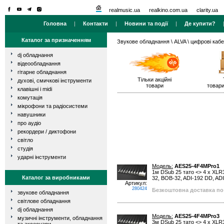
realmusic.ua
realkino.com.ua
clarity.ua
Головна
|
Контакти
|
Новини та події
|
Де купити?
Каталог за призначенням
Звукове обладнання
\
ALVA
\ цифрові кабе
dj обладнання
відеообладнання
гітарне обладнання
Тільки акційні
духові, смичкові інструменти
товари
товари
клавішні і midi
комутація
мікрофони та радіосистеми
навушники
про аудіо
рекордери / диктофони
світло
студія
ударні інструменти
Модель:
AES25-4F4MPro1
1м DSub 25 тато <> 4 x XL
Каталог за виробниками
32, BOB-32, ADI-192 DD, ADI
Артикул:
280424
Безкоштовна доставка по 
звукове обладнання
світлове обладнання
dj обладнання
Модель:
AES25-4F4MPro3
музичні інструменти, обладнання
3м DSub 25 тато <> 4 x XL