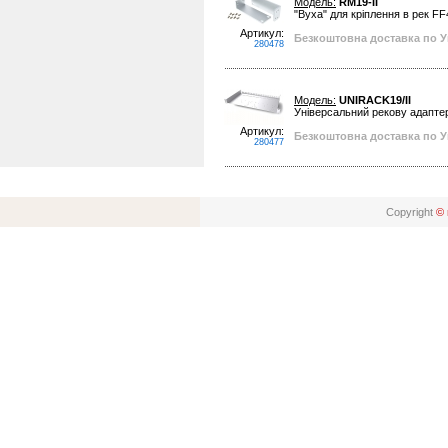
Модель:
RM19-II
"Вуха" для кріплення в рек FF40
Артикул:
Безкоштовна доставка по Ук
280478
Модель:
UNIRACK19/II
Універсальний рекову адаптер
Артикул:
Безкоштовна доставка по Ук
280477
Copyright
© 