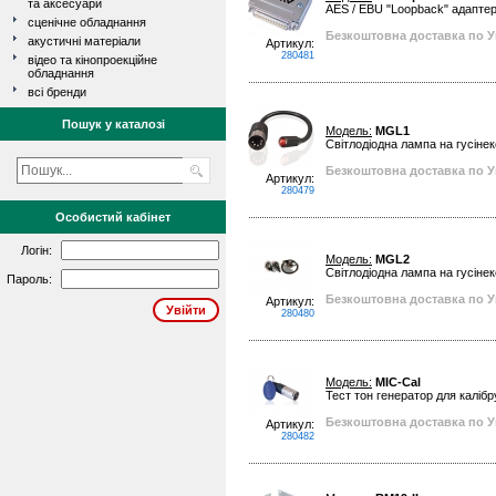
та аксесуари
AES / EBU "Loopback" адапте
сценічне обладнання
Безкоштовна доставка по Ук
акустичні матеріали
Артикул:
280481
відео та кінопроекційне
обладнання
всі бренди
Пошук у каталозі
Модель:
MGL1
Світлодіодна лампа на гусінек
Безкоштовна доставка по Ук
Артикул:
280479
Особистий кабінет
Логін:
Модель:
MGL2
Світлодіодна лампа на гусінек
Пароль:
Безкоштовна доставка по Ук
Артикул:
280480
Модель:
MIC-Cal
Тест тон генератор для калібр
Безкоштовна доставка по Ук
Артикул:
280482