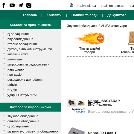
realmusic.ua
realkino.com.ua
cla
Головна
|
Контакти
|
Новини та події
|
Де купити?
Каталог за призначенням
Звукове обладнання
\
ALVA
\ аксесуари
dj обладнання
відеообладнання
гітарне обладнання
Тільки акційні
Ті
духові, смичкові інструменти
товари
товари в
клавішні і midi
комутація
мікрофони та радіосистеми
навушники
про аудіо
рекордери / диктофони
світло
студія
ударні інструменти
Модель:
BNCYADAP
BNC Y-адаптер.
Каталог за виробниками
Артикул:
Безкоштовна доставка по Ук
280455
звукове обладнання
світлове обладнання
dj обладнання
музичні інструменти, обладнання
Модель:
D-Loop-T