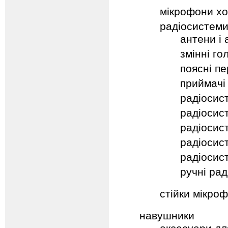
мікрофони хо
радіосистем
антени і
змінні го
поясні пе
приймачі
радіосис
радіосис
радіосис
радіосис
радіосис
ручні ра
стійки мікроф
навушники