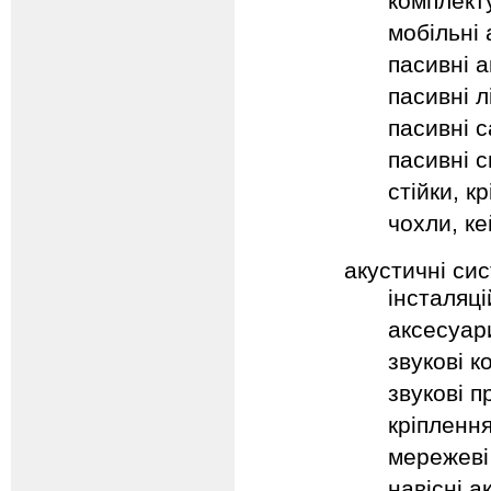
комплект
мобільні
пасивні а
пасивні л
пасивні 
пасивні с
стійки, к
чохли, ке
акустичні сис
інсталяц
аксесуар
звукові к
звукові 
кріпленн
мережеві
навісні а