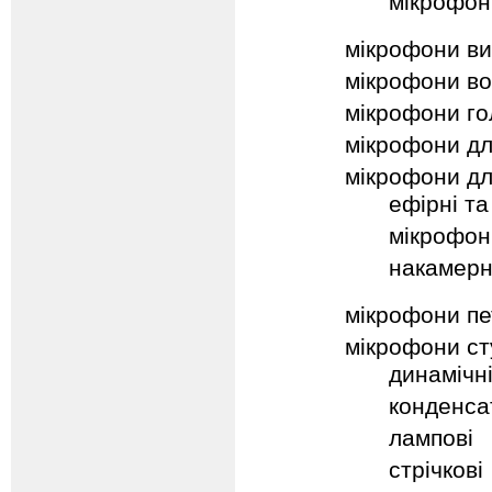
мікрофон
мікрофони ви
мікрофони во
мікрофони гол
мікрофони дл
мікрофони дл
ефірні т
мікрофон
накамерн
мікрофони пе
мікрофони ст
динамічн
конденса
лампові
стрічкові