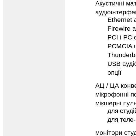
Акустичні ма
аудіоінтерфей
Ethernet
Firewire 
PCI і PCI
PCMCIA і
Thunderb
USB ауді
опції
АЦ / ЦА конве
мікрофонні п
мікшерні пул
для студі
для теле-
монітори студ