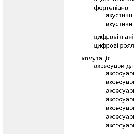
фортепіано
акустичні
акустичні
цифрові піан
цифрові роял
комутація
аксесуари для
аксесуар
аксесуар
аксесуар
аксесуар
аксесуар
аксесуар
аксесуар