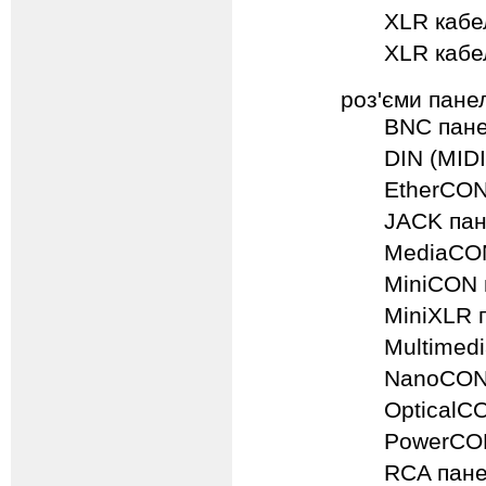
XLR кабел
XLR кабе
роз'єми пане
BNC пане
DIN (MIDI
EtherCON
JACK пан
MediaCON
MiniCON 
MiniXLR 
Multimed
NanoCON
OpticalC
PowerCON
RCA пане