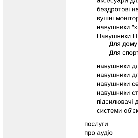
аксесуари дл
бездротові н
вушні моніто
навушники "х
Навушники Hi
Для дому
Для спор
навушники д
навушники д
навушники се
навушники сту
підсилювачі 
системи об'є
послуги
про аудіо