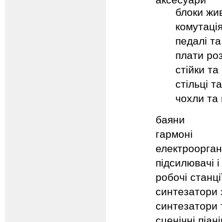
блоки жи
комутаці
педалі та
плати ро
стійки та
стільці т
чохли та
баяни
гармоні
електроорга
підсилювачі 
робочі станці
синтезатори
синтезатори 
сценічні піан