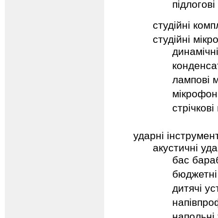
підлогові
студійні комп
студійні мік
динамічн
конденса
лампові 
мікрофон
стрічкові
ударні інструмен
акустичні уда
бас бара
бюджетні
дитячі ус
напівпро
напольні