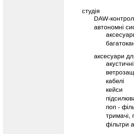
студія
DAW-контрол
автономні си
аксесуар
багатока
аксесуари дл
акустичн
ветрозащ
кабелі
кейси
підсилюв
поп - філ
тримачі, 
фільтри 