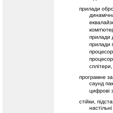
прилади обро
динамічн
еквалайз
комп'юте
прилади 
прилади 
процесор
процесор
сплітери
програмне з
саунд пак
цифрові з
стійки, підст
настільні