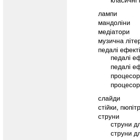
класичні 
лампи
мандолiни
медіатори
музична літе
педалі ефект
педалі еф
педалі еф
процесор
процесори
слайди
стійки, пюпіт
струни
струни дл
струни д