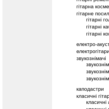
гітарна косм
гітарне поси
гітарні г
гітарні к
гітарні к
електро-акуст
електрогітар
звукознімачі
звукознім
звукознім
звукознім
каподастри
класичні гіта
класичні 