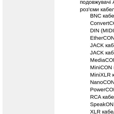
подовжувачі 
роз'єми кабе
BNC кабе
Convert
DIN (MIDI
EtherCON
JACK кабе
JACK кабе
MediaCON
MiniCON 
MiniXLR 
NanoCON 
PowerCON
RCA кабе
SpeakON 
XLR кабе