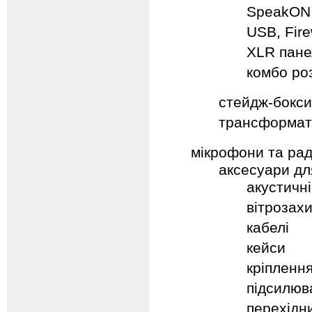
SpeakON 
USB, Fire
XLR пане
комбо ро
стейдж-бокси 
трансформат
мікрофони та ра
аксесуари дл
акустичн
вітрозах
кабелі
кейси
кріпленн
підсилюв
перехідни