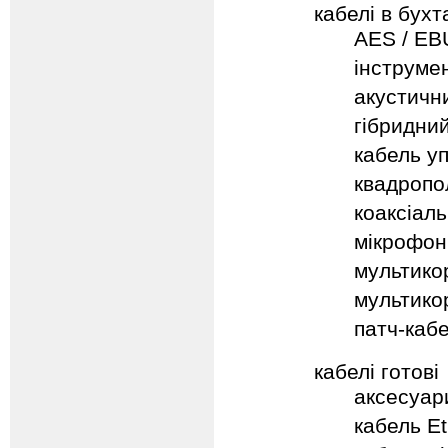
кабелі в бухт
AES / EB
інструме
акустични
гібридни
кабель уп
квадропо
коаксіаль
мікрофон
мультико
мультико
патч-каб
кабелі готові
аксесуар
кабель E