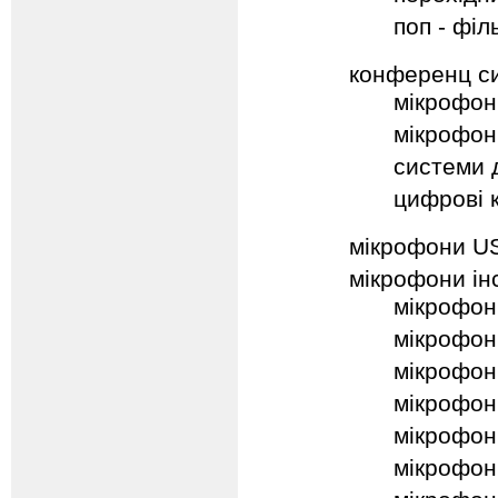
поп - філ
конференц с
мікрофони
мікрофон
системи 
цифрові 
мікрофони U
мікрофони ін
мікрофони
мікрофон
мікрофон
мікрофон
мікрофон
мікрофон