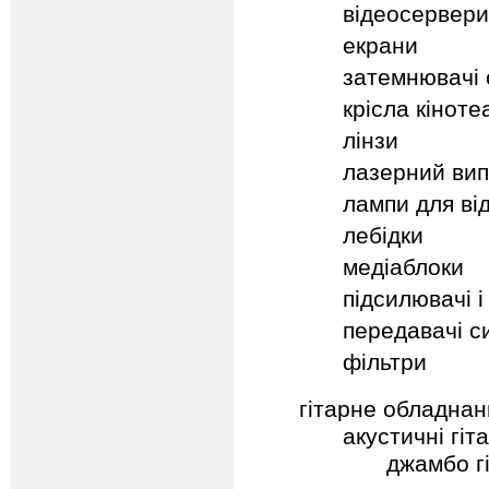
відеосервери
екрани
затемнювачі 
крісла кіноте
лінзи
лазерний ви
лампи для ві
лебідки
медіаблоки
підсилювачі і
передавачі с
фільтри
гітарне обладнан
акустичні гіт
джамбо г