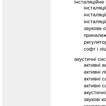
інсталяційне
інсталяці
інсталяці
інсталяці
звукове 
приналеж
регулятор
софт і лі
акустичні си
активні а
активні л
активні 
активні с
акустичні
звукові к