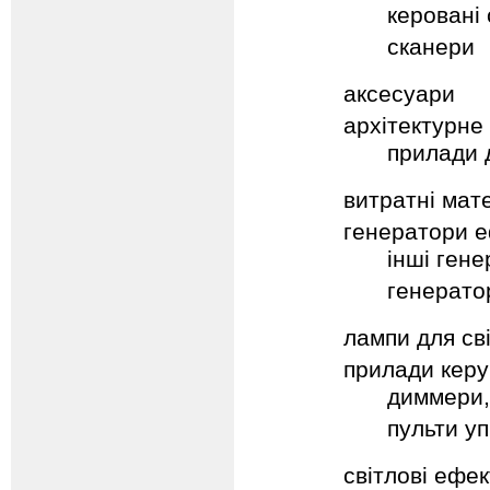
керовані 
сканери
аксесуари
архітектурне 
прилади д
витратні мат
генератори е
інші ген
генерато
лампи для св
прилади кер
диммери,
пульти у
світлові ефе