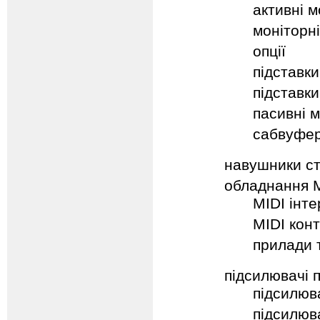
активні м
моніторн
опції
підставки
підставки
пасивні 
сабвуфе
навушники ст
обладнання M
MIDI інт
MIDI кон
прилади т
підсилювачі п
підсилюв
підсилюв