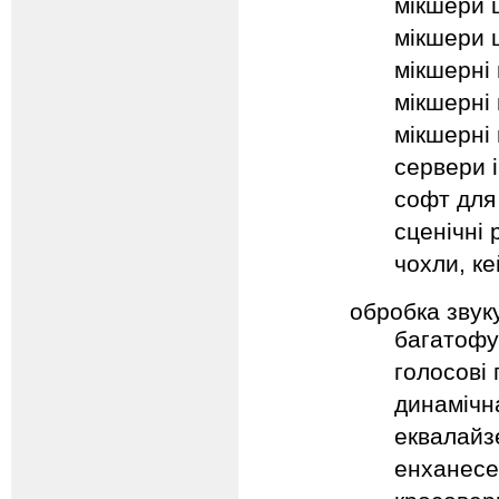
мікшери 
мікшери ц
мікшерні 
мікшерні 
мікшерні 
сервери 
софт для
сценічні
чохли, ке
обробка звук
багатофу
голосові
динамічн
еквалайз
енханесе