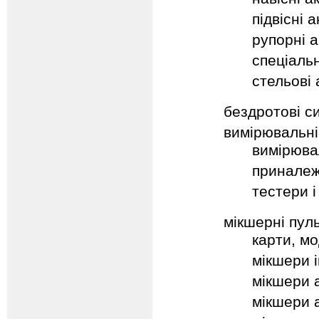
підвісні 
рупорні 
спеціальн
стельові 
бездротові с
вимірювальні
вимірюва
приналеж
тестери і
мікшерні пул
карти, мо
мікшери і
мікшери 
мікшери а