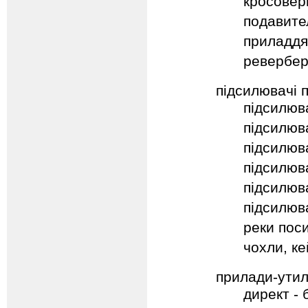
кросовер
подавите
приладдя
ревербе
підсилювачі 
підсилюв
підсилюва
підсилюва
підсилюв
підсилюв
підсилюва
реки пос
чохли, ке
прилади-утилі
директ -