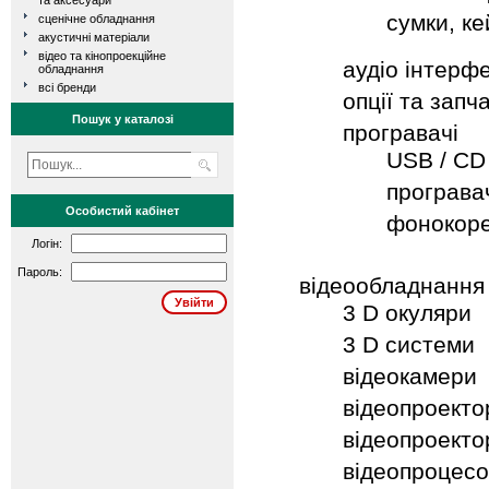
та аксесуари
сумки, ке
сценічне обладнання
акустичні матеріали
відео та кінопроекційне
аудіо інтерф
обладнання
всі бренди
опції та запч
Пошук у каталозі
програвачі
USB / CD
програвач
Особистий кабінет
фонокор
Логін:
Пароль:
відеообладнання
3 D окуляри
3 D системи
відеокамери
відеопроекто
відеопроекто
відеопроцес