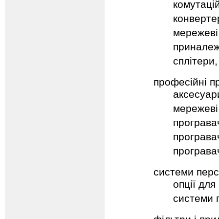
комутацій
конвертер
мережеві 
приналежн
сплітери,
професійні п
аксесуар
мережеві 
програва
програвач
програвач
системи перс
опції дл
системи 