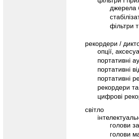
фільтри і при
джерела 
стабіліза
фільтри 
рекордери / дик
опції, аксесу
портативні а
портативні в
портативні р
рекордери та
цифрові рек
світло
інтелектуальн
голови з
голови м