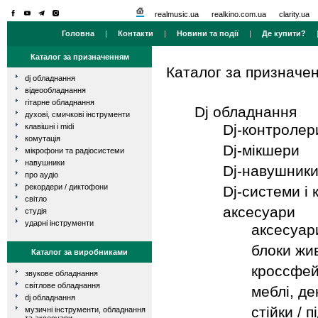
realmusic.ua
realkino.com.ua
clarity.ua
Головна
|
Контакти
|
Новини та події
|
Де купити?
Каталог за призначенням
Каталог за призначе
dj обладнання
відеообладнання
гітарне обладнання
Dj обладнання
духові, смичкові інструменти
Dj-контролер
клавішні і midi
комутація
Dj-мікшери
мікрофони та радіосистеми
навушники
Dj-навушник
про аудіо
рекордери / диктофони
Dj-системи і
світло
аксесуари
студія
ударні інструменти
аксесуари
блоки жи
Каталог за виробниками
кроссфе
звукове обладнання
світлове обладнання
меблі, де
dj обладнання
стійки / п
музичні інструменти, обладнання