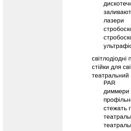
дискотечн
заливают
лазери
стробос
стробоск
ультрафі
світлодіодні 
стійки для св
театральний 
PAR
диммери
профільн
стежать 
театраль
театральн