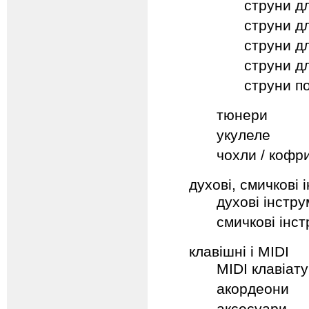
струни дл
струни дл
струни дл
струни д
струни п
тюнери
укулеле
чохли / кофр
духові, смичкові 
духові інстр
смичкові інс
клавішні і MIDI
MIDI клавіат
акордеони
аксесуари