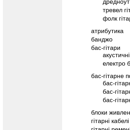
дредноут
тревел гі
фолк гіт
атрибутика
банджо
бас-гітари
акустичні
електро б
бас-гітарне 
бас-гітар
бас-гітар
бас-гітар
блоки живле
гітарні кабелі
гітарні ремен