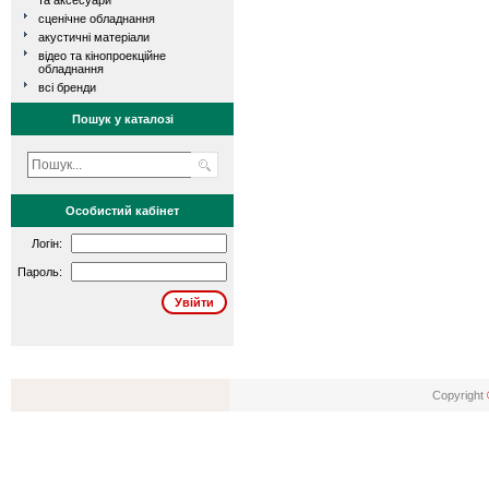
та аксесуари
сценічне обладнання
акустичні матеріали
відео та кінопроекційне
обладнання
всі бренди
Пошук у каталозі
Особистий кабінет
Логін:
Пароль:
Copyright