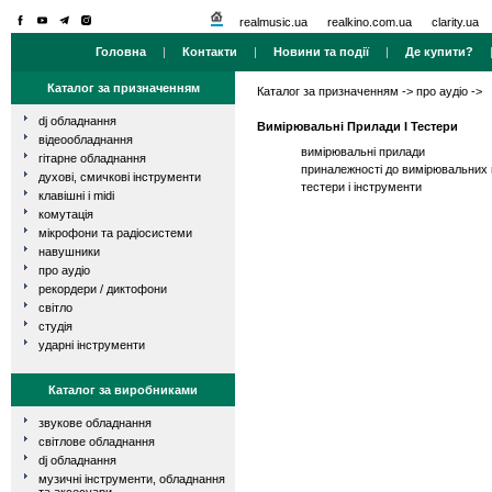
realmusic.ua
realkino.com.ua
clarity.ua
Головна
|
Контакти
|
Новини та події
|
Де купити?
Каталог за призначенням
Каталог за призначенням
->
про аудіо
->
dj обладнання
Вимірювальні Прилади І Тестери
відеообладнання
вимірювальні прилади
гітарне обладнання
приналежності до вимірювальних 
духові, смичкові інструменти
тестери і інструменти
клавішні і midi
комутація
мікрофони та радіосистеми
навушники
про аудіо
рекордери / диктофони
світло
студія
ударні інструменти
Каталог за виробниками
звукове обладнання
світлове обладнання
dj обладнання
музичні інструменти, обладнання